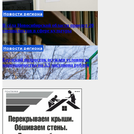
Авг 7, 2026
Новости региона
В сёла Новосибирской области приедут 20
специалистов в сфере культуры
Авг 7, 2026
Новости региона
Бердский подросток осужден условно за
мошенничество на 3,5 миллиона рублей
Авг 7, 2026
РЕКЛАМА