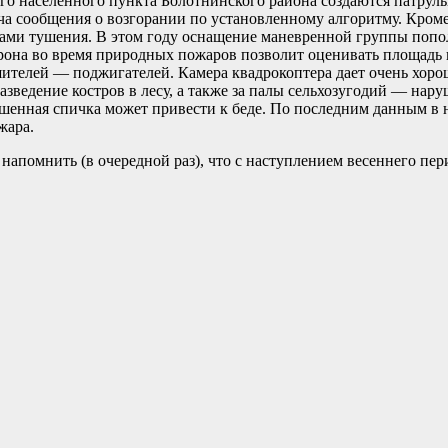
о населенного пункта Болотнинского района создаются патруль
а сообщения о возгорании по установленному алгоритму. Кроме 
твами тушения. В этом году оснащение маневренной группы попо
рона во время природных пожаров позволит оценивать площадь в
ителей — поджигателей. Камера квадрокоптера дает очень хоро
зведение костров в лесу, а также за палы сельхозугодий — нар
шенная спичка может привести к беде. По последним данным в 
жара.
напомнить (в очередной раз), что с наступлением весеннего пер