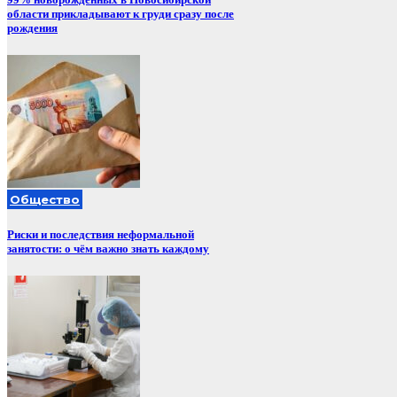
области прикладывают к груди сразу после
рождения
Общество
Риски и последствия неформальной
занятости: о чём важно знать каждому