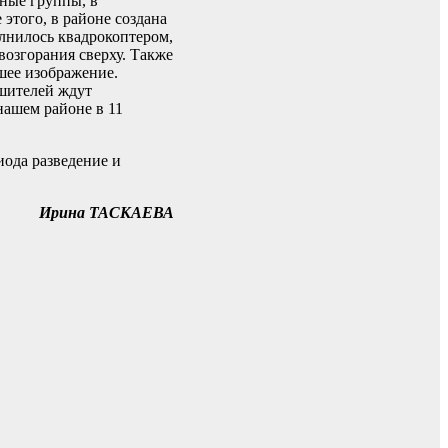
ные группы, в
этого, в районе создана
лнилось квадрокоптером,
озгорания сверху. Также
шее изображение.
ушителей ждут
нашем районе в 11
иода разведение и
Ирина ТАСКАЕВА