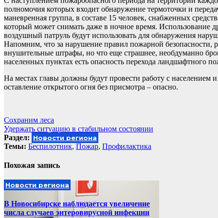
С наступлением пожароопасного периода на территории каждог
полномочия которых входит обнаружение термоточки и передач
маневренная группа, в составе 15 человек, снабженных средс
который может снимать даже в ночное время. Использование д
воздушный патруль будут использовать для обнаружения наруш
Напомним, что за нарушение правил пожарной безопасности, ра
внушительные штрафы, но что еще страшнее, необдуманно бро
населенных пунктах есть опасность перехода ландшафтного по
На местах главы должны будут провести работу с населением и 
оставление открытого огня без присмотра – опасно.
Навигация
Сохраним леса
Удержать ситуацию в стабильном состоянии
по
Раздел:
Новости региона
записям
Темы:
Беспилотник
,
Пожар
,
Профилактика
Похожая запись
Новости региона
В Новосибирске наблюдается увеличение
числа случаев энтеровирусной инфекции