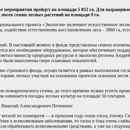
ые мероприятия пройдут на площади 5 852 га. Для выращива
н
посев семян лесных растений на площади 9 га.
ционального проекта «Экология» включают искусственное лесов
, содействие естественному восстановлению леса – 3960 га, ест
ний. В настоящий момент в фонде представлены семена основн
еется все необходимое оборудование, которое обеспечивает под
отметил министр природных ресурсов и экологии региона Андре
ию были выполнены сверх плановых показателей.
имо страхового фонда, осуществляется в рамках выполнения гос
даторами лесных участков на основании проектов освоения лесов
ало пожароопасного сезона, до этого времени нужно успеть про
им начинается посадка лесных культур на площади 50 гектаров.
» Николай Александрович Печенкин:
 весной не планируем — в прошлом году сеяли сосну, ёлочку. Св
йчив к всевозможным заболеваниям, то сосна и ёлка очень слаб
 поля обрабатывать всевозможными средствами, а уже на следующ