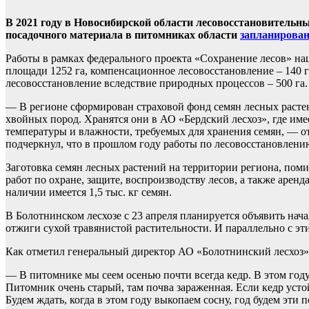
В 2021 году в Новосибирской области лесовосстановительн
посадочного материала в питомниках области
запланирова
Работы в рамках федерального проекта «Сохранение лесов» на
площади 1252 га, компенсационное лесовосстановление – 140 га
лесовосстановление вследствие природных процессов – 500 га.
— В регионе сформирован страховой фонд семян лесных расте
хвойных пород. Хранятся они в АО «Бердский лесхоз», где им
температуры и влажности, требуемых для хранения семян, — 
подчеркнул, что в прошлом году работы по лесовосстановлен
Заготовка семян лесных растений на территории региона, пом
работ по охране, защите, воспроизводству лесов, а также арен
наличии имеется 1,5 тыс. кг семян.
В Болотнинском лесхозе с 23 апреля планируется объявить нач
отжиги сухой травянистой растительности. И параллельно с эт
Как отметил генеральный директор АО «Болотнинский лесхоз
— В питомнике мы сеем осенью почти всегда кедр. В этом году
Питомник очень старый, там почва зараженная. Если кедр усто
Будем ждать, когда в этом году выкопаем сосну, год будем эти