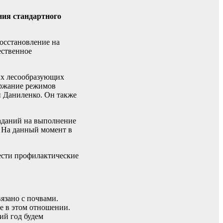
ния стандартного
осстановление на
ественное
ых лесообразующих
держание режимов
й Даниленко. Он также
заданий на выполнение
. На данный момент в
вести профилактические
язано с почвами.
ые в этом отношении.
ий год будем