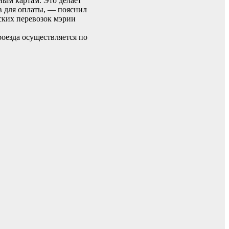
ым картам. Это делает
в для оплаты, — пояснил
ских перевозок мэрии
оезда осуществляется по