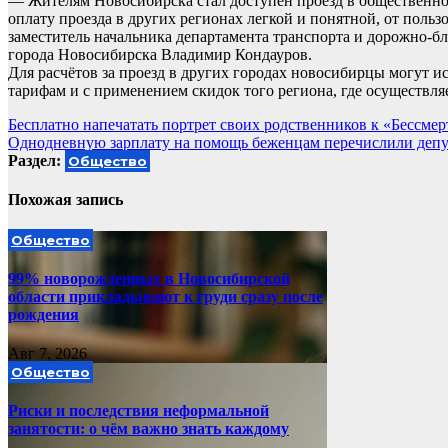
— Жителям Новосибирска стал доступен проезд в общественно
оплату проезда в других регионах легкой и понятной, от поль
заместитель начальника департамента транспорта и дорожно-б
города Новосибирска Владимир Кондауров.
Для расчётов за проезд в других городах новосибирцы могут 
тарифам и с применением скидок того региона, где осуществляе
Навигация
Бесплатно напечатать портрет своих родственников к «Бессме
Однодневную зарплату на помощь беженцам перечислили депу
по
Раздел:
Общество
записям
Похожая запись
Общество
99% новорожденных в Новосибирской
области прикладывают к груди сразу после
рождения
Авг 7, 2026
Общество
Риски и последствия неформальной
занятости: о чём важно знать каждому