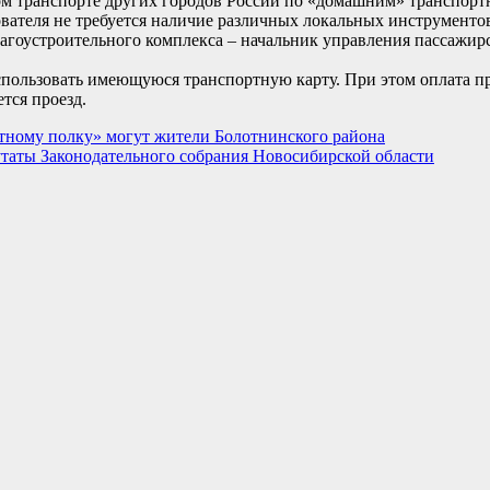
м транспорте других городов России по «домашним» транспортн
зователя не требуется наличие различных локальных инструменто
лагоустроительного комплекса – начальник управления пассажир
использовать имеющуюся транспортную карту. При этом оплата пр
тся проезд.
ртному полку» могут жители Болотнинского района
таты Законодательного собрания Новосибирской области