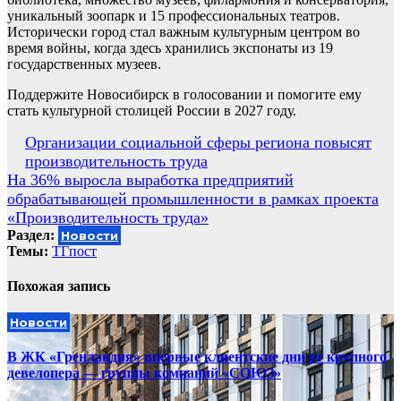
уникальный зоопарк и 15 профессиональных театров.
Исторически город стал важным культурным центром во
время войны, когда здесь хранились экспонаты из 19
государственных музеев.
Поддержите Новосибирск в голосовании и помогите ему
стать культурной столицей России в 2027 году.
Навигация
Организации социальной сферы региона повысят
производительность труда
по
На 36% выросла выработка предприятий
записям
обрабатывающей промышленности в рамках проекта
«Производительность труда»
Раздел:
Новости
Темы:
ТГпост
Похожая запись
Новости
В ЖК «Гренландия» впервые клиентские дни от крупного
девелопера — группы компаний «СОЮЗ»