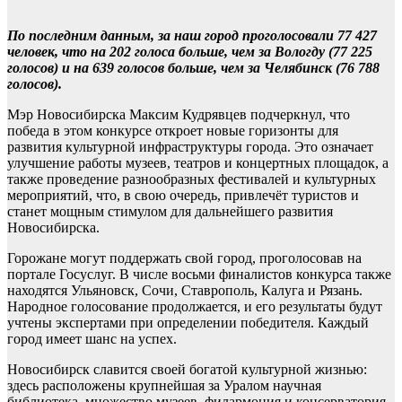
По последним данным, за наш город проголосовали 77 427
человек, что на 202 голоса больше, чем за Вологду (77 225
голосов) и на 639 голосов больше, чем за Челябинск (76 788
голосов).
Мэр Новосибирска Максим Кудрявцев подчеркнул, что
победа в этом конкурсе откроет новые горизонты для
развития культурной инфраструктуры города. Это означает
улучшение работы музеев, театров и концертных площадок, а
также проведение разнообразных фестивалей и культурных
мероприятий, что, в свою очередь, привлечёт туристов и
станет мощным стимулом для дальнейшего развития
Новосибирска.
Горожане могут поддержать свой город, проголосовав на
портале Госуслуг. В числе восьми финалистов конкурса также
находятся Ульяновск, Сочи, Ставрополь, Калуга и Рязань.
Народное голосование продолжается, и его результаты будут
учтены экспертами при определении победителя. Каждый
город имеет шанс на успех.
Новосибирск славится своей богатой культурной жизнью:
здесь расположены крупнейшая за Уралом научная
библиотека, множество музеев, филармония и консерватория,