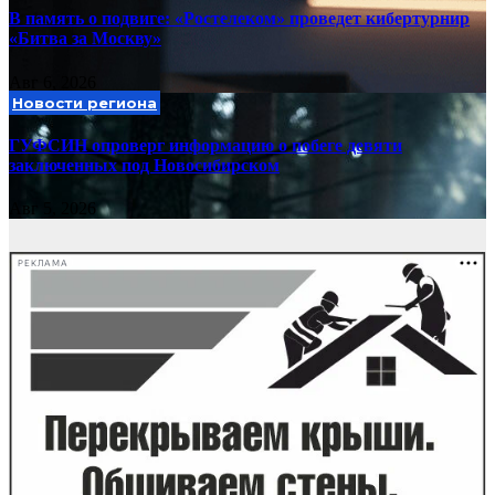
В память о подвиге: «Ростелеком» проведет кибертурнир
«Битва за Москву»
Авг 6, 2026
Новости региона
ГУФСИН опроверг информацию о побеге девяти
заключенных под Новосибирском
Авг 5, 2026
РЕКЛАМА