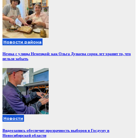
Новости района
Немка с улицы Немецкой: как Ольга Дунаева сорок лет хранит то, что
нельзя забыть
Новости
Видеозапись обеспечит прозрачность выборов в Госдуму в
Новосибирской области