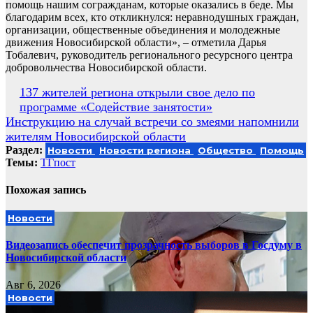
помощь нашим согражданам, которые оказались в беде. Мы
благодарим всех, кто откликнулся: неравнодушных граждан,
организации, общественные объединения и молодежные
движения Новосибирской области», – отметила Дарья
Тобалевич, руководитель регионального ресурсного центра
добровольчества Новосибирской области.
Навигация
137 жителей региона открыли свое дело по
программе «Содействие занятости»
по
Инструкцию на случай встречи со змеями напомнили
записям
жителям Новосибирской области
Раздел:
Новости
Новости региона
Общество
Помощь
Темы:
ТГпост
Похожая запись
Новости
Видеозапись обеспечит прозрачность выборов в Госдуму в
Новосибирской области
Авг 6, 2026
Новости