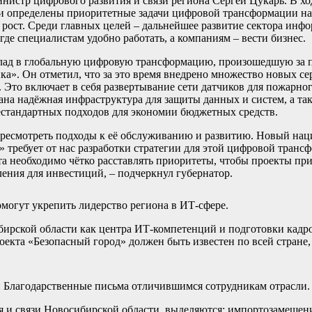
истр цифрового развития и связи региона Сергей Цукарь. В хо
 и определены приоритетные задачи цифровой трансформации на 
 рост. Среди главных целей – дальнейшее развитие сектора ин
е специалистам удобно работать, а компаниям – вести бизнес.
клад в глобальную цифровую трансформацию, произошедшую за п
». Он отметил, что за это время внедрено множество новых сер
 Это включает в себя развертывание сети датчиков для пожарно
ана надёжная инфраструктура для защиты данных и систем, а т
естандартных подходов для экономии бюджетных средств.
пересмотреть подходы к её обслуживанию и развитию. Новый на
 требует от нас разработки стратегии для этой цифровой транс
та необходимо чётко расставлять приоритеты, чтобы проекты п
вления для инвестиций, – подчеркнул губернатор.
могут укрепить лидерство региона в ИТ-сфере.
рской области как центра ИТ-компетенций и подготовки кадр
оекта «Безопасный город» должен быть известен по всей стране
и Благодарственные письма отличившимся сотрудникам отрасли.
я и связи Новосибирской области, выделяются: импортозамещени