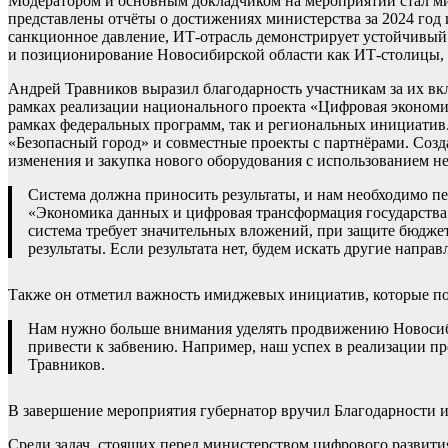
Модератором и основным докладчиком на мероприятии стал мин
представлены отчёты о достижениях министерства за 2024 год
санкционное давление, ИТ-отрасль демонстрирует устойчивый
и позиционирование Новосибирской области как ИТ-столицы, гд
Андрей Травников выразил благодарность участникам за их в
рамках реализации национального проекта «Цифровая экономика
рамках федеральных программ, так и региональных инициатив.
«Безопасный город» и совместные проекты с партнёрами. Созд
изменения и закупка нового оборудования с использованием н
Система должна приносить результаты, и нам необходимо 
«Экономика данных и цифровая трансформация государства»
система требует значительных вложений, при защите бюдже
результаты. Если результата нет, будем искать другие напра
Также он отметил важность имиджевых инициатив, которые по
Нам нужно больше внимания уделять продвижению Новосиби
привести к забвению. Например, наш успех в реализации пр
Травников.
В завершение мероприятия губернатор вручил Благодарности 
Среди задач, стоящих перед министерством цифрового развити