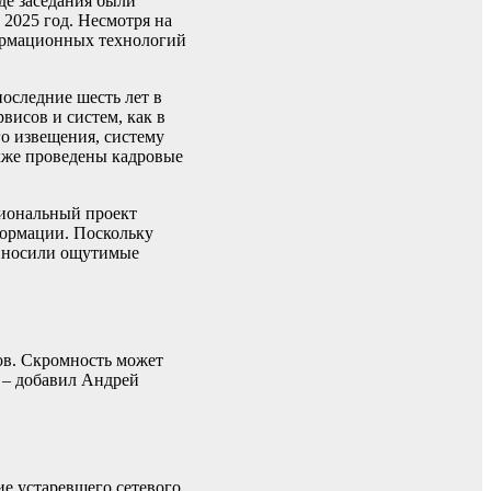
де заседания были
2025 год. Несмотря на
формационных технологий
оследние шесть лет в
висов и систем, как в
го извещения, систему
акже проведены кадровые
циональный проект
формации. Поскольку
риносили ощутимые
ов. Скромность может
, – добавил Андрей
е устаревшего сетевого