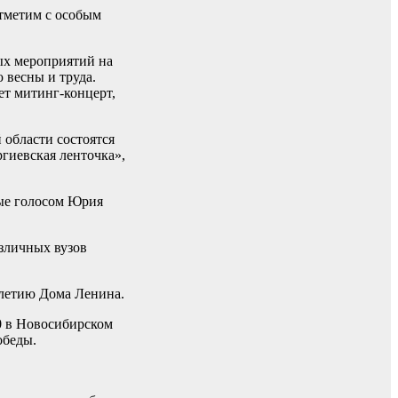
отметим с особым
ых мероприятий на
 весны и труда.
ет митинг-концерт,
области состоятся
ргиевская ленточка»,
ные голосом Юрия
азличных вузов
-летию Дома Ленина.
0 в Новосибирском
обеды.