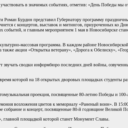
о участвовать в значимых событиях, отметив: «День Победы мы 
сти Роман Бурдин представил Губернатору программу праздничн
чнется с концертов, выставок и митингов, приуроченных ко Дню
х событий, и главным мероприятием 1 мая в Новосибирске стан
культурно-массовая программа. В каждом районе Новосибирской 
а также акции «Открытка ветерану», «Дорога к Обелиску», «Гео
удут звучать сводки информбюро последних дней войны, озвучен
 время которой на 18 открытых дворовых площадках студенты р
светомузыкальная проекция, посвященные 80-летию Победы и 100
ремония возложения цветов к мемориалу «Раненый воин». В 15:0
ное собрание и концерт, посвященные 80-й годовщине Великой П
и», главной площадкой которой станет Монумент Славы.