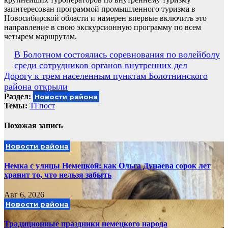
заинтересован программой промышленного туризма в
Новосибирской области и намерен впервые включить это
направление в свою экскурсионную программу по всем
четырем маршрутам.
Навигация
В Болотном состоялись соревнования по волейболу
среди сотрудников органов внутренних дел
по
Дорогу к трем населенным пунктам Болотнинского
записям
района открыли
Раздел:
Новости района
Темы:
ТГпост
Похожая запись
Новости района
Немка с улицы Немецкой: как Ольга Дунаева сорок лет
хранит то, что нельзя забыть
Авг 6, 2026
Новости района
Традиционные праздники немецкого народа