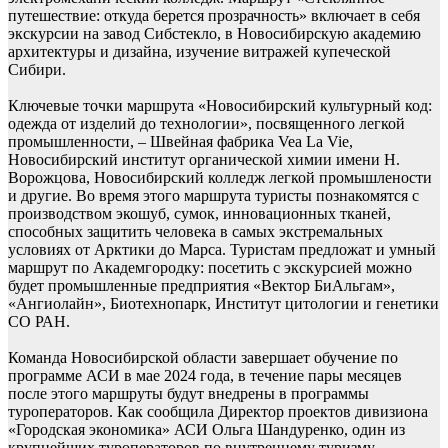
путешествие: откуда берется прозрачность» включает в себя
экскурсии на завод Сибстекло, в Новосибирскую академию
архитектуры и дизайна, изучение витражей купеческой
Сибири.
Ключевые точки маршрута «Новосибирский культурный код:
одежда от изделий до технологии», посвященного легкой
промышленности, – Швейная фабрика Vea La Viе,
Новосибирский институт органической химии имени Н.
Ворожцова, Новосибирский колледж легкой промышлености
и другие. Во время этого маршрута туристы познакомятся с
производством экошуб, сумок, инновационных тканей,
способных защитить человека в самых экстремальных
условиях от Арктики до Марса. Туристам предложат и умный
маршрут по Академгородку: посетить с экскурсией можно
будет промышленные предприятия «Вектор БиАльгам»,
«Ангиолайн», Биотехнопарк, Институт цитологии и генетики
СО РАН.
Команда Новосибирской области завершает обучение по
программе АСИ в мае 2024 года, в течение пары месяцев
после этого маршруты будут внедрены в программы
туроператоров. Как сообщила Директор проектов дивизиона
«Городская экономика» АСИ Ольга Шандуренко, один из
крупнейших туроператоров по внутреннему туризму