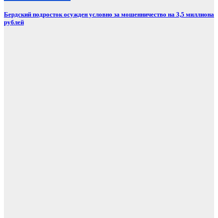
Бердский подросток осужден условно за мошенничество на 3,5 миллиона
рублей