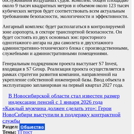
обслуживания воздушных судов. Комплекс общей площадью
около 9 тысяч квадратных метров и объемом около 123 тысяч
кубических метров будет соответствовать всем актуальным
требованиям безопасности, экологичности и эффективности.
Ангарный комплекс будет располагаться в контролируемой
зоне аэропорта, в секторе транспортной безопасности. Он
будет состоять из двух основных зон: просторного
одноэтажного ангара на два самолета и двухэтажного
административно-технического блока с производственными,
служебными и административными помещениями.
Генеральным подрядчиком проекта выступает S7 Invest,
входящая в S7 Group. Реализация проекта осуществляется в
рамках стратегии развития компании, направленной на
укрепление собственной инженерной базы. Ввод объекта в
эксплуатацию запланирован на первый квартал 2027 года.
Навигация
В Новосибирской области стал известен размер
индексации пенсий с 1 января 2026 года
по
«Каждый мужчина должен сделать это»: Герои
записям
НовоСибири выступили в поддержку контрактной
службы
Раздел:
Общество
Темы:
ТГпост