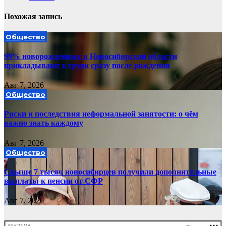
Похожая запись
Общество
99% новорожденных в Новосибирской области
прикладывают к груди сразу после рождения
Авг 7, 2026
Общество
Риски и последствия неформальной занятости: о чём
важно знать каждому
Авг 7, 2026
Общество
Свыше 7 тысяч новосибирцев получили дополнительные
выплаты к пенсии от СФР
Авг 7, 2026
РЕКЛАМА