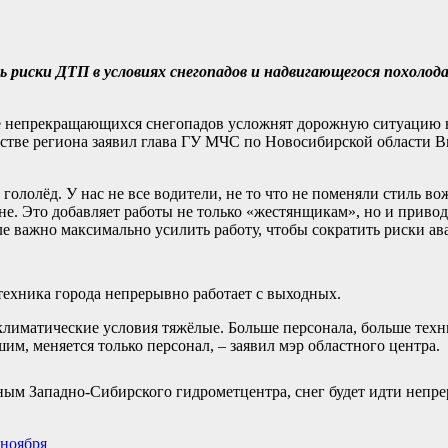
 риски ДТП в условиях снегопадов и надвигающегося похолод
не непрекращающихся снегопадов усложнят дорожную ситуацию в
ьстве региона заявил глава ГУ МЧС по Новосибирской области В
 гололёд. У нас не все водители, не то что не поменяли стиль в
е. Это добавляет работы не только «жестянщикам», но и привод
е важно максимально усилить работу, чтобы сократить риски ава
ехника города непрерывно работает с выходных.
 климатические условия тяжёлые. Больше персонала, больше тех
им, меняется только персонал, – заявил мэр областного центра.
ым Западно-Сибирского гидрометцентра, снег будет идти непр
 ноября