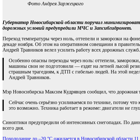
Фото Андрея Заржецкого
Губернатор Новосибирской области поручил минимизировать
дорожных условий предупредили МЧС и Запсибгидромет.
Переход температуры через ноль, оттепели и заморозки на фо
декаде ноября. Об этом на оперативном совещании в правител
Андрей Травников велел усилить работу всех дорожных служб.
Особенно опасны переходы через ноль: оттепели, заморозки,
машины свои не подготовили — ездят на летней лысой резин
страшным трагедиям, к ДТП с гибелью людей. На этой недел
Андрей Травников.
Мэр Новосибирска Максим Кудрявцев сообщил, что дорожная т
Сейчас очень серьёзно усиливаемся по технике, потому что
это возможно. Техника работает в режиме: двигатели не глуш
Синоптики предупредили об интенсивных снегопадах. По данн
всего дня.
Навигация
Похолодание до –20 °C ожидается в Новосибирской области 11