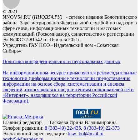
© 2021
NNOV54.RU (
ННОВ54.РУ)
- сетевое издание Болотнинского
района. Зарегистрировано Федеральной службой по надзору в
сфере связи, информационных технологий и массовых
коммуникаций (Роскомнадзор), свидетельство о регистрации
Эл № ФС77-81542 от 16 июля 2021г.
Учредитель ГАУ НСО «Издательский дом «Советская
Сибирь».
Политика конфиденциальности персональных данных
На информационном ресурсе применяются рекомендательные
технологии (информационные технологии предоставления
информации на основе сбора, систематизации и анализа
сведений, относящихся к предпочтениям пользователей сети
«Интернет», находящихся на территории Российской
Федерации).
Главный редактор — Таскаева Ирина Владимировна
Телефон редакции:
8 (383-49) 22-435
,
8 (383-49) 22-373
Электронной адрес редакции:
ksw_bol@mail.ru
,
novbr54@yandex.ru