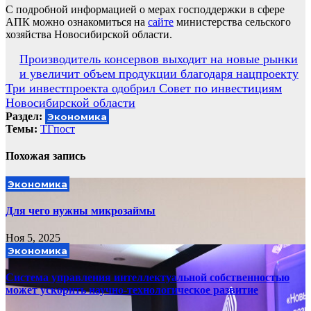
С подробной информацией о мерах господдержки в сфере
АПК можно ознакомиться на
сайте
министерства сельского
хозяйства Новосибирской области.
Навигация
Производитель консервов выходит на новые рынки
и увеличит объем продукции благодаря нацпроекту
по
Три инвестпроекта одобрил Совет по инвестициям
записям
Новосибирской области
Раздел:
Экономика
Темы:
ТГпост
Похожая запись
Экономика
Для чего нужны микрозаймы
Ноя 5, 2025
Экономика
Система управления интеллектуальной собственностью
может ускорить научно-технологическое развитие