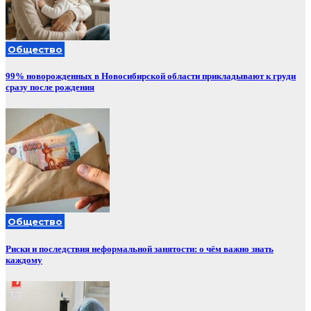
Общество
99% новорожденных в Новосибирской области прикладывают к груди
сразу после рождения
Общество
Риски и последствия неформальной занятости: о чём важно знать
каждому