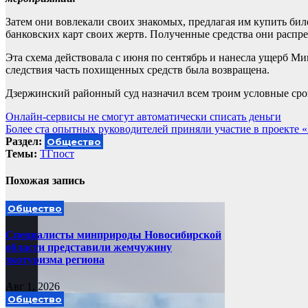
Затем они вовлекали своих знакомых, предлагая им купить б
банковских карт своих жертв. Полученные средства они распр
Эта схема действовала с июня по сентябрь и нанесла ущерб М
следствия часть похищенных средств была возвращена.
Дзержинский районный суд назначил всем троим условные срок
Навигация
Онлайн-сервисы не смогут автоматически списать деньги
Более ста опытных руководителей приняли участие в проекте 
по
Раздел:
Общество
записям
Темы:
ТГпост
Похожая запись
Общество
Специалисты минприроды Новосибирской
области представили жемчужину
экотуризма региона
Авг 1, 2026
Общество