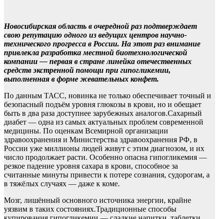
Новосибирская область в очередной раз подтверждает
свою репутацию одного из ведущих центров научно-
технического прогресса в России. На этот раз внимание
привлекла разработка местной биотехнологической
компании — первая в стране линейка отечественных
средств экстренной помощи при гипогликемии,
выполненная в форме жевательных конфет.
По данным ТАСС, новинка не только обеспечивает точный и
безопасный подъём уровня глюкозы в крови, но и обещает
быть в два раза доступнее зарубежных аналогов.Сахарный
диабет — одна из самых актуальных проблем современной
медицины. По оценкам Всемирной организации
здравоохранения и Министерства здравоохранения РФ, в
России уже миллионы людей живут с этим диагнозом, и их
число продолжает расти. Особенно опасна гипогликемия —
резкое падение уровня сахара в крови, способное за
считанные минуты привести к потере сознания, судорогам, а
в тяжёлых случаях — даже к коме.
Мозг, лишённый основного источника энергии, крайне
уязвим в таких состояниях.Традиционные способы
купирования гипогликемии — сладкие напитки, таблетки