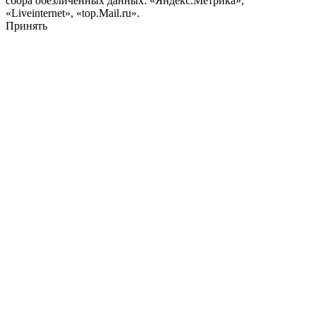
сбора обезличенных данных: «Яндекс.Метрика»,
«Liveinternet», «top.Mail.ru».
Принять