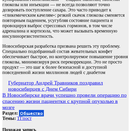
глюкозы или инъекции — не всегда позволяют точно
дозировать поступление сахара. Это часто приводит к
«гликемическим качелям»: резкий скачок глюкозы сменяется
повторным падением, усугубляя состояние пациента и
провоцируя выброс стрессовых гормонов, в том числе
адреналина и кортизола, что может вызывать временную
инсулинорезистентность.
Новосибирская разработка призвана решить эту проблему.
Специально подобранный состав жевательных конфет
обеспечивает быстрое, но контролируемое повышение уровня
глюкозы, минимизируя риск перекоррекции. Это не просто
продукт — это шаг к более безопасной и доступной
повседневной жизни миллионов людей с диабетом
Навигация
Губернатор Андрей Травников поздравил
новосибирцев с Днем Сибири
по
В Новосибирске врачи успешно провели операцию по
записям
спасению жизни пациентки с крупной опухолью в
мозге
Раздел:
Общество
Темы:
ТГпост
Похожая запись