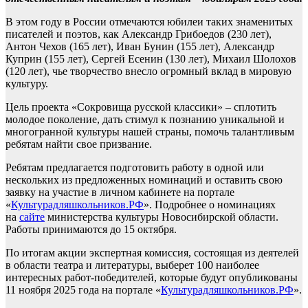
В этом году в России отмечаются юбилеи таких знаменитых
писателей и поэтов, как Александр Грибоедов (230 лет),
Антон Чехов (165 лет), Иван Бунин (155 лет), Александр
Куприн (155 лет), Сергей Есенин (130 лет), Михаил Шолохов
(120 лет), чье творчество внесло огромный вклад в мировую
культуру.
Цель проекта «Сокровища русской классики» – сплотить
молодое поколение, дать стимул к познанию уникальной и
многогранной культуры нашей страны, помочь талантливым
ребятам найти свое призвание.
Ребятам предлагается подготовить работу в одной или
нескольких из предложенных номинаций и оставить свою
заявку на участие в личном кабинете на портале
«
Культурадляшкольников.РФ
». Подробнее о номинациях
на
сайте
министерства культуры Новосибирской области.
Работы принимаются до 15 октября.
По итогам акции экспертная комиссия, состоящая из деятелей
в области театра и литературы, выберет 100 наиболее
интересных работ-победителей, которые будут опубликованы
11 ноября 2025 года на портале «
Культурадляшкольников.РФ
».