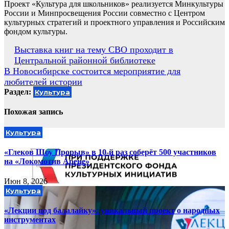
Проект «Культура для школьников» реализуется Минкультуры
России и Минпросвещения России совместно с Центром
культурных стратегий и проектного управления и Российским
фондом культуры.
Навигация
Выставка книг на тему СВО проходит в
Центральной районной библиотеке
по
В Новосибирске состоится мероприятие для
записям
любителей истории
Раздел:
Культура
Похожая запись
Культура
«Глеков Шоу Прорыв» в 10-й раз соберёт 500 участников
на «Локомотив Арене»
Июн 8, 2026
Культура
«Лекции под балалайку»: уникальный проект о народных
инструментах