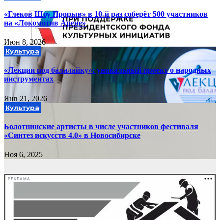
«Глеков Шоу Прорыв» в 10-й раз соберёт 500 участников
на «Локомотив Арене»
Июн 8, 2026
Культура
«Лекции под балалайку»: уникальный проект о народных
инструментах
Янв 21, 2026
Культура
Болотнинские артисты в числе участников фестиваля
«Синтез искусств 4.0» в Новосибирске
Ноя 6, 2025
РЕКЛАМА