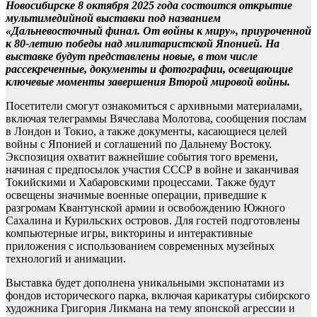
Новосибирске 8 октября 2025 года состоится открытие
мультимедийной выставки под названием
«Дальневосточный финал. От войны к миру», приуроченной
к 80-летию победы над милитаристской Японией. На
выставке будут представлены новые, в том числе
рассекреченные, документы и фотографии, освещающие
ключевые моменты завершения Второй мировой войны.
Посетители смогут ознакомиться с архивными материалами,
включая телеграммы Вячеслава Молотова, сообщения послам
в Лондон и Токио, а также документы, касающиеся целей
войны с Японией и соглашений по Дальнему Востоку.
Экспозиция охватит важнейшие события того времени,
начиная с предпосылок участия СССР в войне и заканчивая
Токийскими и Хабаровскими процессами. Также будут
освещены значимые военные операции, приведшие к
разгромам Квантунской армии и освобождению Южного
Сахалина и Курильских островов. Для гостей подготовлены
компьютерные игры, викторины и интерактивные
приложения с использованием современных музейных
технологий и анимации.
Выставка будет дополнена уникальными экспонатами из
фондов исторического парка, включая карикатуры сибирского
художника Григория Ликмана на тему японской агрессии и