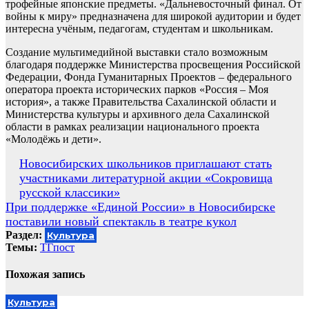
трофейные японские предметы. «Дальневосточный финал. От
войны к миру» предназначена для широкой аудитории и будет
интересна учёным, педагогам, студентам и школьникам.
Создание мультимедийной выставки стало возможным
благодаря поддержке Министерства просвещения Российской
Федерации, Фонда Гуманитарных Проектов – федерального
оператора проекта исторических парков «Россия – Моя
история», а также Правительства Сахалинской области и
Министерства культуры и архивного дела Сахалинской
области в рамках реализации национального проекта
«Молодёжь и дети».
Навигация
Новосибирских школьников приглашают стать
участниками литературной акции «Сокровища
по
русской классики»
записям
При поддержке «Единой России» в Новосибирске
поставили новый спектакль в театре кукол
Раздел:
Культура
Темы:
ТГпост
Похожая запись
Культура