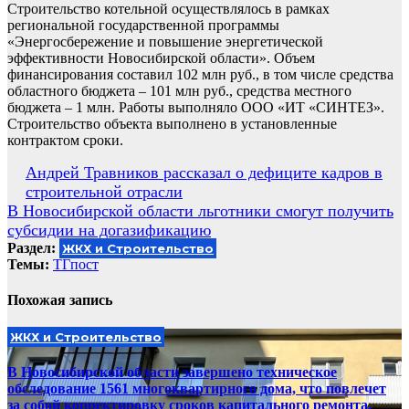
Строительство котельной осуществлялось в рамках
региональной государственной программы
«Энергосбережение и повышение энергетической
эффективности Новосибирской области». Объем
финансирования составил 102 млн руб., в том числе средства
областного бюджета – 101 млн руб., средства местного
бюджета – 1 млн. Работы выполняло ООО «ИТ «СИНТЕЗ».
Строительство объекта выполнено в установленные
контрактом сроки.
Навигация
Андрей Травников рассказал о дефиците кадров в
строительной отрасли
по
В Новосибирской области льготники смогут получить
записям
субсидии на догазификацию
Раздел:
ЖКХ и Строительство
Темы:
ТГпост
Похожая запись
ЖКХ и Строительство
В Новосибирской области завершено техническое
обследование 1561 многоквартирного дома, что повлечет
за собой корректировку сроков капитального ремонта.