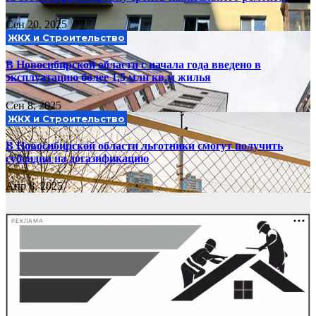
Сен 20, 2025
ЖКХ и Строительство
В Новосибирской области с начала года введено в
эксплуатацию более 1,5 млн кв.м жилья
Сен 8, 2025
ЖКХ и Строительство
В Новосибирской области льготники смогут получить
субсидии на догазификацию
Апр 8, 2025
РЕКЛАМА