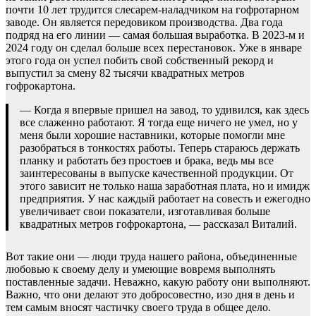
почти 10 лет трудится слесарем-наладчиком на гофротарном
заводе. Он является передовиком производства. Два года
подряд на его линии — самая большая выработка. В 2023-м и
2024 году он сделал больше всех перестановок. Уже в январе
этого года он успел побить свой собственный рекорд и
выпустил за смену 82 тысячи квадратных метров
гофрокартона.
— Когда я впервые пришел на завод, то удивился, как здесь
все слаженно работают. Я тогда еще ничего не умел, но у
меня были хорошие наставники, которые помогли мне
разобраться в тонкостях работы. Теперь стараюсь держать
планку и работать без простоев и брака, ведь мы все
заинтересованы в выпуске качественной продукции. От
этого зависит не только наша заработная плата, но и имидж
предприятия. У нас каждый работает на совесть и ежегодно
увеличивает свои показатели, изготавливая больше
квадратных метров гофрокартона, — рассказал Виталий.
Вот такие они — люди труда нашего района, объединенные
любовью к своему делу и умеющие вовремя выполнять
поставленные задачи. Неважно, какую работу они выполняют.
Важно, что они делают это добросовестно, изо дня в день и
тем самым вносят частичку своего труда в общее дело.