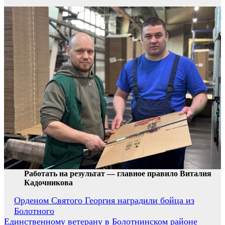
Работать на результат — главное правило Виталия
Кадочникова
Навигация
Орденом Святого Георгия наградили бойца из
Болотного
по
Единственному ветерану в Болотнинском районе