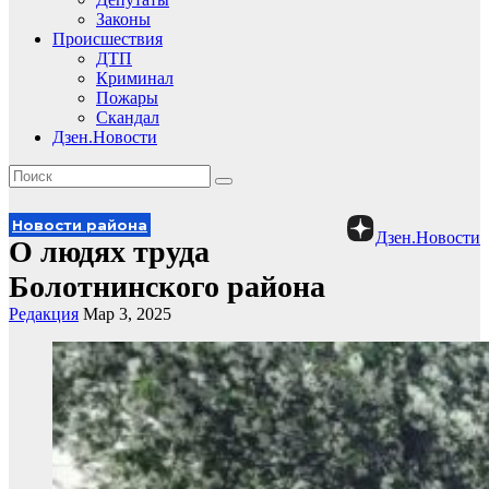
Законы
Происшествия
ДТП
Криминал
Пожары
Скандал
Дзен.Новости
Новости района
Дзен.Новости
О людях труда
Болотнинского района
Редакция
Мар 3, 2025