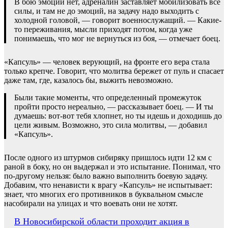
В бою эмоций нет, адреналин заставляет мобилизовать все
силы, и там не до эмоций, на задачу надо выходить с
холодной головой, — говорит военнослужащий. — Какие-
то переживания, мысли приходят потом, когда уже
понимаешь, что мог не вернуться из боя, — отмечает боец.
«Капсуль» — человек верующий, на фронте его вера стала
только крепче. Говорит, что молитва бережет от пуль и спасает
даже там, где, казалось бы, выжить невозможно.
Были такие моменты, что определенный промежуток
пройти просто нереально, — рассказывает боец. — И ты
думаешь: вот-вот тебя хлопнет, но ты идешь и доходишь до
цели живым. Возможно, это сила молитвы, — добавил
«Капсуль».
После одного из штурмов сибиряку пришлось идти 12 км с
раной в боку, но он выдержал и это испытание. Понимал, что
по-другому нельзя: было важно выполнить боевую задачу.
Добавим, что ненависти к врагу «Капсуль» не испытывает:
знает, что многих его противников в буквальном смысле
насобирали на улицах и что воевать они не хотят.
Навигация
В Новосибирской области проходит акция в