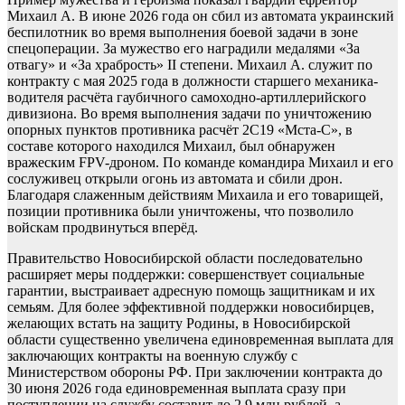
Михаил А. В июне 2026 года он сбил из автомата украинский
беспилотник во время выполнения боевой задачи в зоне
спецоперации. За мужество его наградили медалями «За
отвагу» и «За храбрость» II степени. Михаил А. служит по
контракту с мая 2025 года в должности старшего механика-
водителя расчёта гаубичного самоходно-артиллерийского
дивизиона. Во время выполнения задачи по уничтожению
опорных пунктов противника расчёт 2С19 «Мста-С», в
составе которого находился Михаил, был обнаружен
вражеским FPV-дроном. По команде командира Михаил и его
сослуживец открыли огонь из автомата и сбили дрон.
Благодаря слаженным действиям Михаила и его товарищей,
позиции противника были уничтожены, что позволило
войскам продвинуться вперёд.
Правительство Новосибирской области последовательно
расширяет меры поддержки: совершенствует социальные
гарантии, выстраивает адресную помощь защитникам и их
семьям. Для более эффективной поддержки новосибирцев,
желающих встать на защиту Родины, в Новосибирской
области существенно увеличена единовременная выплата для
заключающих контракты на военную службу с
Министерством обороны РФ. При заключении контракта до
30 июня 2026 года единовременная выплата сразу при
поступлении на службу составит до 2,9 млн рублей, а