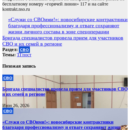
бесплатному номеру «горячей линии» 117 и на сайте
kontrakt.nso.ru
Навигация
«Служи со СВОими!»: новосибирские контрактники
благодаря профессионализму и отваге сохраняют
по
жизни личного состава в зоне спецоперации
записям
Бригада специалистов провела прием для участников
СВО и их семей в регионе
Раздел:
СВО
Темы:
ТГпост
Похожая запись
СВО
Бригада специалистов провела прием для участников СВО
и их семей в регионе
Июн 26, 2026
СВО
«Служи со СВОими!»: новосибирские контрактники
благодаря профессионализму и отваге сохраняют жизни