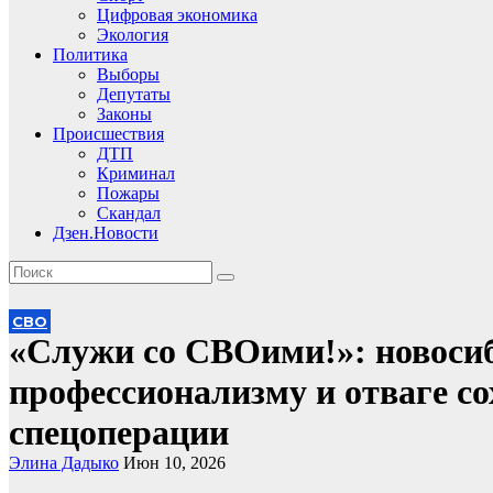
Цифровая экономика
Экология
Политика
Выборы
Депутаты
Законы
Происшествия
ДТП
Криминал
Пожары
Скандал
Дзен.Новости
СВО
«Служи со СВОими!»: новоси
профессионализму и отваге со
спецоперации
Элина Дадыко
Июн 10, 2026