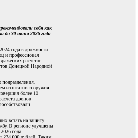
екомендовали себя как
а до 30 июня 2026 года
2024 года в должности
ец и профессионал
 вражеских расчетов
нктов Донецкой Народной
 подразделения.
нем из штатного оружия
овершил более 10
расчета дронов
пособствовали
их встать на защиту
жбу. В регионе улучшены
 2026 года
т 224 000 рублей. Таким