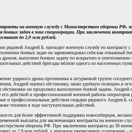
тракты на военную службу с Министерством обороны РФ, зар
 боевых задач в зоне спецоперации. При заключении контракт
ставит до 2,9 млн рублей.
и рядовой Андрей Б. проходит военную службу по контракту с 
полнении боевых задач он зарекомендовал себя как отважный бо
чета дронов, выполнял боевую задачу по вскрытию и уничтожению
упательных действий бригады вблизи одного из населенных пу
ние ударного дрона противника к штурмовой группе соседнего
еления, Андрей оценил обстановку, занял удобную позицию и ог
обстановки он продолжил выполнение боевой задачи. Андрей с
е его действий и профессиональной военной работы операторов 
ые и профессиональные действия гвардии рядового Андрея Б. с
акже техники в ходе наступательных действий.
ности для более эффективной поддержки новосибирцев, желающ
временной выплаты для заключающих контракты на военную слу
истерством обороны РФ. При заключении контракта до 30 июня
авит до 2,9 млн рублей, а денежное ежемесячное содержание – о