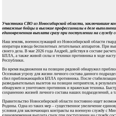
Участники СВО из Новосибирской области, заключившие кон
отважные бойцы и высокие профессионалы в деле выполнения
единовременная выплата сразу при поступлении на службу со
Наш земляк, военнослужащий из Новосибирской области гварди
оператора взвода беспилотных летательных аппаратов. При вы
своего дела. В мае 2026 года Андрей, действуя в составе рас
БПЛА, а также живой силы и техники противника в ходе наст
Республики.
Во время выдвижения на позицию рядовой обнаружил приближе
Осознавая угрозу для жизни личного состава данного подразд
сбил приближающийся БПЛА противника. После стабилизации 
разведывательных вылетов на позиции неприятеля, в результат
обнаружен и уничтожен противник и вражеская техника. Быстр
сохранению жизней личного состава наших подразделений, а т
Правительство Новосибирской области постоянно ищет возмож
Родины. Одна из таких мер – существенное увеличение едино
условия для заключающих контракты на военную службу с Мин
единовременная выплата сразу при поступлении на службу сост