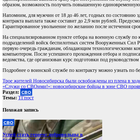
образом, возможность получить повышенную единовременную в
Напомним, для мужчин от 18 до 46 лет, годных по состоянию 
контракта выплата также составит до 2,9 млн рублей. Предусмо
Гарантированное увольнение по желанию после истечения срок
На специализированном пункте отбора на военную службу по 
подразделений войск беспилотных систем Вооруженных Сил Ро
первую очередь гражданам, обладающим технологическими ко
компьютером. После успешного прохождения отбора и подписа
ведомства, где организован курс подготовки под руководство
Подробнее о воинской службе по контракту можно узнать по бес
Навигация
Трое жителей Новосибирска были освобождены из плена в ход
«Служи со СВОими!»: новосибирские бойцы в зоне СВО проя
по
Раздел:
СВО
записям
Темы:
ТГпост
Похожая запись
СВО
Успей стать героем: добровольцы в