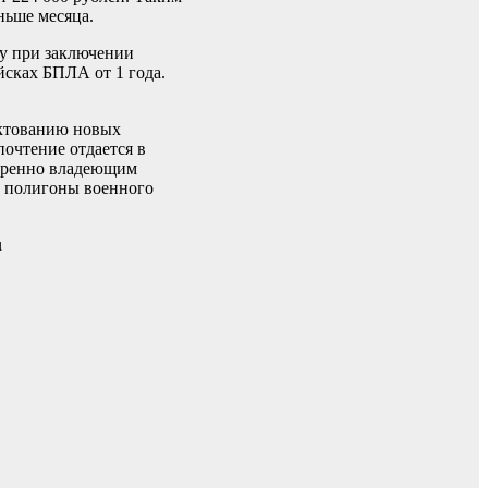
ньше месяца.
зу при заключении
йсках БПЛА от 1 года.
ектованию новых
очтение отдается в
веренно владеющим
а полигоны военного
u