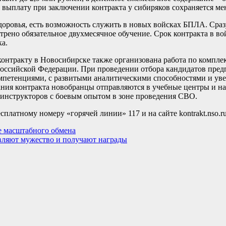
ыплату при заключении контракта у сибиряков сохраняется ме
здоровья, есть возможность служить в новых войсках БПЛА. Сра
трено обязательное двухмесячное обучение. Срок контракта в во
а.
контракту в Новосибирске также организована работа по компл
ссийской Федерации. При проведении отбора кандидатов предп
мпетенциями, с развитыми аналитическими способностями и у
ния контракта новобранцы отправляются в учебные центры и н
м инструкторов с боевым опытом в зоне проведения СВО.
платному номеру «горячей линии» 117 и на сайте kontrakt.nso.r
е масштабного обмена
вляют мужество и получают награды