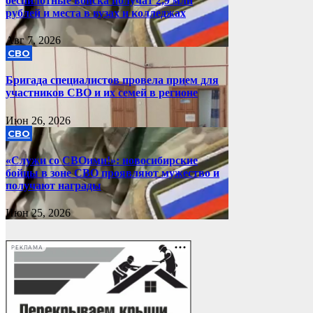
беспилотные войска получат 2,9 млн
рублей и места в вузах и колледжах
Авг 7, 2026
СВО
Бригада специалистов провела прием для
участников СВО и их семей в регионе
Июн 26, 2026
СВО
«Служи со СВОими!»: новосибирские
бойцы в зоне СВО проявляют мужество и
получают награды
Июн 25, 2026
РЕКЛАМА