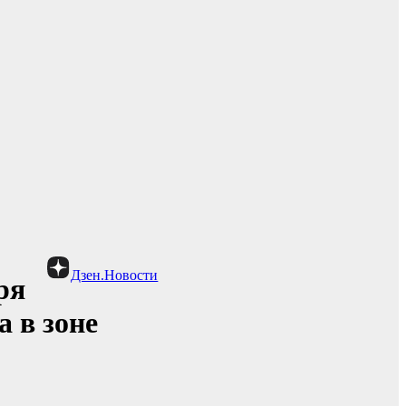
Дзен.Новости
ря
 в зоне