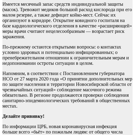
Имеется месячный запас средств индивидуальной защиты
(масок). Тревожит медиков большой расход кислорода при его
малом резерве, а также дефицит койко-мест. Сейчас их
организуют в коридоре. Открытие ковидного госпиталя на
базе кардиологического отделения в качестве «расширяющей»
меры врачи считают нецелесообразным — возрастает риск
заражения.
По-прежнему остаются открытыми вопросы: о контактах
условно здоровых и потенциально инфицированных; о
пренебрежительном отношении к ограничительным мерам и
недопонимании остроты ситуации в целом.
Напомним, в соответствии с Постановлением губернатора
НСО от 27 марта 2020 года «О принятии дополнительных мер
по защите населения и территории Новосибирской области от
чрезвычайных ситуаций» соблюдение масочного режима
обязательно. В регионе продолжаются проверки соблюдения
санитарно-эпидемиологических требований в общественных
местах.
Делайте прививку!
По информации ЦРБ, новая коронавирусная инфекция
больше всего «бьёт» по пожилым людям: от общего числа