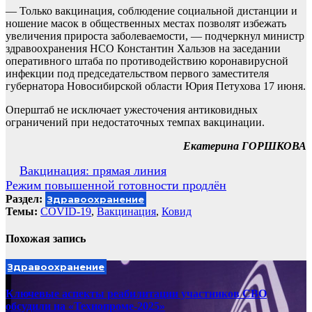
— Только вакцинация, соблюдение социальной дистанции и
ношение масок в общественных местах позволят избежать
увеличения прироста заболеваемости, — подчеркнул министр
здравоохранения НСО Константин Хальзов на заседании
оперативного штаба по противодействию коронавирусной
инфекции под председательством первого заместителя
губернатора Новосибирской области Юрия Петухова 17 июня.
Оперштаб не исключает ужесточения антиковидных
ограничений при недостаточных темпах вакцинации.
Екатерина ГОРШКОВА
Навигация
Вакцинация: прямая линия
Режим повышенной готовности продлён
по
Раздел:
Здравоохранение
записям
Темы:
COVID-19
,
Вакцинация
,
Ковид
Похожая запись
Здравоохранение
Ключевые аспекты реабилитации участников СВО
обсудили на «Технопроме-2025»