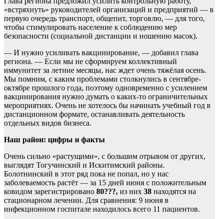
Глава региона предложил усилить контрольную работу,
«встряхнуть» руководителей организаций и предприятий — в
первую очередь транспорт, общепит, торговлю, — для того,
чтобы стимулировать население к соблюдению мер
безопасности (социальной дистанции и ношению масок).
— И нужно усиливать вакцинирование, — добавил глава
региона. — Если мы не сформируем коллективный
иммунитет за летние месяцы, нас ждет очень тяжёлая осень.
Мы помним, с каким проблемами столкнулись в сентябре-
октябре прошлого года, поэтому одновременно с усилением
вакцинирования нужно думать о каких-то ограничительных
мероприятиях. Очень не хотелось бы начинать учебный год в
дистанционном формате, останавливать деятельность
отдельных видов бизнеса.
Наш район: цифры и факты
Очень сильно «растущими», с большим отрывом от других,
выглядят Тогучинский и Искитимский районы.
Болотнинский в этот ряд пока не попал, но у нас
заболеваемость растёт — за 15 дней июня с положительным
ковидом зарегистрировано
80???,
из них
38
находятся на
стационарном лечении. Для сравнения: 9 июня в
инфекционном госпитале находилось всего 11 пациентов.