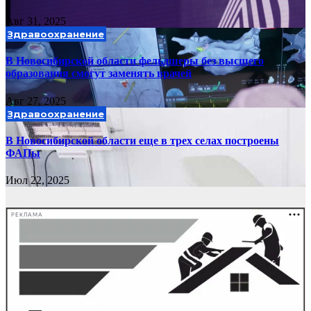
Авг 31, 2025
Здравоохранение
В Новосибирской области фельдшеры без высшего
образования смогут заменять врачей
Авг 27, 2025
Здравоохранение
В Новосибирской области еще в трех селах построены
ФАПы
Июл 22, 2025
РЕКЛАМА