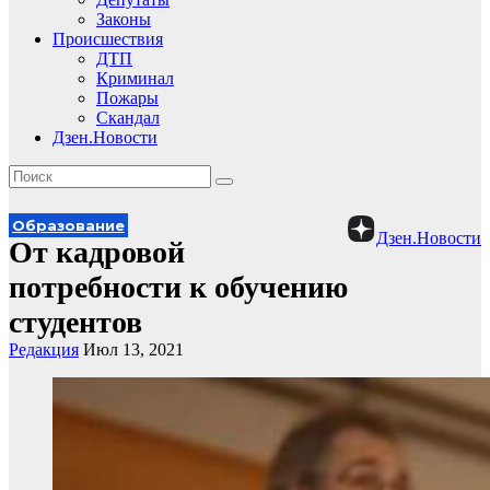
Законы
Происшествия
ДТП
Криминал
Пожары
Скандал
Дзен.Новости
Образование
Дзен.Новости
От кадровой
потребности к обучению
студентов
Редакция
Июл 13, 2021