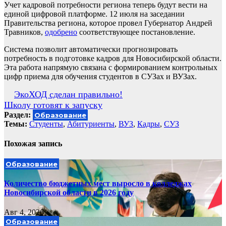
Учет кадровой потребности региона теперь будут вести на
единой цифровой платформе. 12 июля на заседании
Правительства региона, которое провел Губернатор Андрей
Травников,
одобрено
соответствующее постановление.
Система позволит автоматически прогнозировать
потребность в подготовке кадров для Новосибирской области.
Эта работа напрямую связана с формированием контрольных
цифр приема для обучения студентов в СУЗах и ВУЗах.
Навигация
ЭкоХОД сделан правильно!
Школу готовят к запуску
по
Раздел:
Образование
записям
Темы:
Cтуденты
,
Абитуриенты
,
ВУЗ
,
Кадры
,
СУЗ
Похожая запись
Образование
Количество бюджетных мест выросло в колледжах
Новосибирской области в 2026 году
Авг 4, 2026
Образование