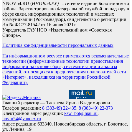
NNOV54.RU (
ННОВ54.РУ)
- сетевое издание Болотнинского
района. Зарегистрировано Федеральной службой по надзору в
сфере связи, информационных технологий и массовых
коммуникаций (Роскомнадзор), свидетельство о регистрации
Эл № ФС77-81542 от 16 июля 2021г.
Учредитель ГАУ НСО «Издательский дом «Советская
Сибирь».
Политика конфиденциальности персональных данных
На информационном ресурсе применяются рекомендательные
технологии (информационные технологии предоставления
информации на основе сбора, систематизации и анализа
сведений, относящихся к предпочтениям пользователей сети
«Интернет», находящихся на территории Российской
Федерации).
Главный редактор — Таскаева Ирина Владимировна
Телефон редакции:
8 (383-49) 22-435
,
8 (383-49) 22-373
Электронной адрес редакции:
ksw_bol@mail.ru
,
novbr54@yandex.ru
Адрес редакции: 633340, Новосибирская область, г. Болотное,
ул. Ленина, 19