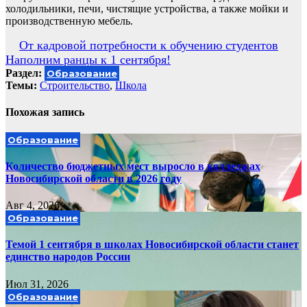
холодильники, печи, чистящие устройства, а также мойки и
производственную мебель.
Навигация
От кадровой потребности к обучению студентов
Наполним ранцы к 1 сентября!
по
Раздел:
Образование
записям
Темы:
Cтроительство
,
Школа
Похожая запись
Образование
Количество бюджетных мест выросло в колледжах
Новосибирской области в 2026 году
Авг 4, 2026
Образование
Темой 1 сентября в школах Новосибирской области станет
единство народов России
Июл 31, 2026
Образование