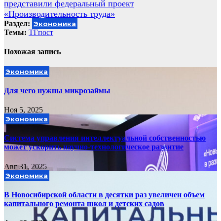
представили федеральный проект
«Производительность труда»
Раздел:
Экономика
Темы:
ТГпост
Похожая запись
Экономика
Для чего нужны микрозаймы
Ноя 5, 2025
Экономика
Система управления интеллектуальной собственностью
может ускорить научно-технологическое развитие
Авг 31, 2025
Экономика
В Новосибирской области в десятки раз увеличен объем
капитального ремонта школ и детских садов