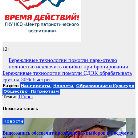
12+
Навигация
Бережливые технологии помогли парк-отелю
полностью исключить ошибки при бронировании
по
Бережливые технологии помогли СДЭК обрабатывать
записям
груз на 30% быстрее
Раздел:
Нацпроекты
Новости
Образование и Культура
Общество
Патриотизм
Темы:
ТГпост
Похожая запись
Новости
Видеозапись обеспечит прозрачность выборов в Госдуму в