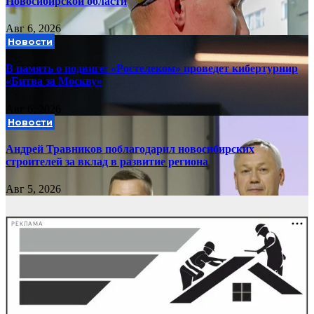
Новосибирской области
Авг 6, 2026
Новости
В память о подвиге: «Ростелеком» проведет кибертурнир
«Битва за Москву»
Авг 6, 2026
Новости
Андрей Травников поблагодарил новосибирских
строителей за вклад в развитие региона
Авг 5, 2026
РЕКЛАМА