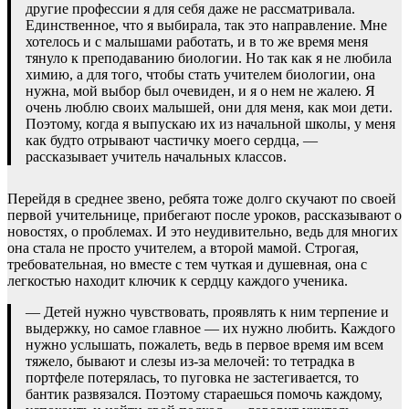
другие профессии я для себя даже не рассматривала.
Единственное, что я выбирала, так это направление. Мне
хотелось и с малышами работать, и в то же время меня
тянуло к преподаванию биологии. Но так как я не любила
химию, а для того, чтобы стать учителем биологии, она
нужна, мой выбор был очевиден, и я о нем не жалею. Я
очень люблю своих малышей, они для меня, как мои дети.
Поэтому, когда я выпускаю их из начальной школы, у меня
как будто отрывают частичку моего сердца, —
рассказывает учитель начальных классов.
Перейдя в среднее звено, ребята тоже долго скучают по своей
первой учительнице, прибегают после уроков, рассказывают о
новостях, о проблемах. И это неудивительно, ведь для многих
она стала не просто учителем, а второй мамой. Строгая,
требовательная, но вместе с тем чуткая и душевная, она с
легкостью находит ключик к сердцу каждого ученика.
— Детей нужно чувствовать, проявлять к ним терпение и
выдержку, но самое главное — их нужно любить. Каждого
нужно услышать, пожалеть, ведь в первое время им всем
тяжело, бывают и слезы из-за мелочей: то тетрадка в
портфеле потерялась, то пуговка не застегивается, то
бантик развязался. Поэтому стараешься помочь каждому,