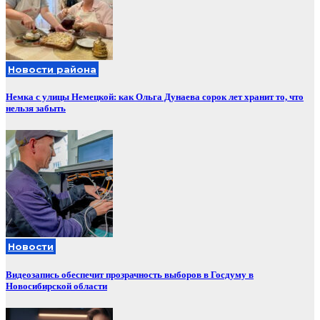
Новости района
Немка с улицы Немецкой: как Ольга Дунаева сорок лет хранит то, что
нельзя забыть
Новости
Видеозапись обеспечит прозрачность выборов в Госдуму в
Новосибирской области