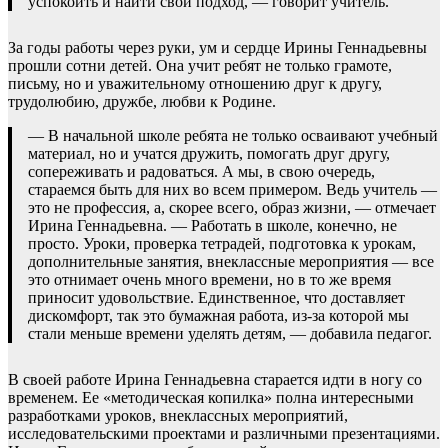
успокоить и найти свой подход, — говорит учитель.
За годы работы через руки, ум и сердце Ирины Геннадьевны
прошли сотни детей. Она учит ребят не только грамоте,
письму, но и уважительному отношению друг к другу,
трудолюбию, дружбе, любви к Родине.
— В начальной школе ребята не только осваивают учебный
материал, но и учатся дружить, помогать друг другу,
сопереживать и радоваться. А мы, в свою очередь,
стараемся быть для них во всем примером. Ведь учитель —
это не профессия, а, скорее всего, образ жизни, — отмечает
Ирина Геннадьевна. — Работать в школе, конечно, не
просто. Уроки, проверка тетрадей, подготовка к урокам,
дополнительные занятия, внеклассные мероприятия — все
это отнимает очень много времени, но в то же время
приносит удовольствие. Единственное, что доставляет
дискомфорт, так это бумажная работа, из-за которой мы
стали меньше времени уделять детям, — добавила педагог.
В своей работе Ирина Геннадьевна старается идти в ногу со
временем. Ее «методическая копилка» полна интересными
разработками уроков, внеклассных мероприятий,
исследовательскими проектами и различными презентациями.