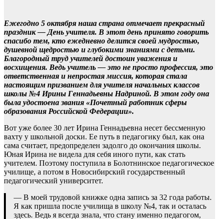
Ежегодно 5 октября наша страна отмечает прекрасный
праздник — День учителя. В этот день принято говорить
спасибо тем, кто ежедневно делится своей мудростью,
душевной щедростью и глубокими знаниями с детьми.
Благородный труд учителей достоин уважения и
восхищения. Ведь учитель — это не просто профессия, это
ответственная и непростая миссия, которая стала
настоящим призванием для учителя начальных классов
школы №4 Ирины Геннадьевны Надриной. В этом году она
была удостоена звания «Почетный работник сферы
образования Российской Федерации».
Вот уже более 30 лет Ирина Геннадьевна несет бессменную
вахту у школьной доски. Ее путь в педагогику был, как она
сама считает, предопределен задолго до окончания школы.
Юная Ирина не видела для себя иного пути, как стать
учителем. Поэтому поступила в Болотнинское педагогическое
училище, а потом в Новосибирский государственный
педагогический университет.
— В моей трудовой книжке одна запись за 32 года работы.
Я как пришла после училища в школу №4, так и осталась
здесь. Ведь я всегда знала, что стану именно педагогом,