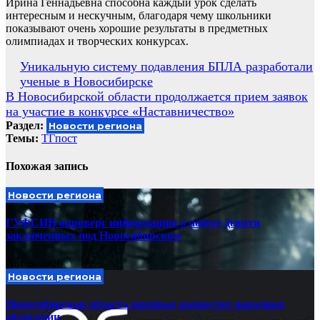
Ирина Геннадьевна способна каждый урок сделать
интересным и нескучным, благодаря чему школьники
показывают очень хорошие результаты в предметных
олимпиадах и творческих конкурсах.
Навигация
Уникальную систему подавления БПЛА разработали
ученые в Новосибирске
по
В Новосибирской области продолжается прием заявок
записям
на участие в конкурсе «Наставничество»
Раздел:
Новости региона
Темы:
ТГпост
Похожая запись
Новости региона
ГУФСИН опроверг информацию о побеге девяти
заключенных под Новосибирском
Авг 5, 2026
Новости региона
Новосибирская область впервые разместит народные
облигации