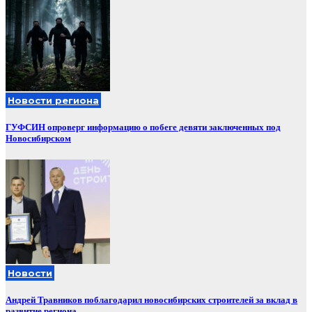
Новости региона
ГУФСИН опроверг информацию о побеге девяти заключенных под
Новосибирском
Новости
Андрей Травников поблагодарил новосибирских строителей за вклад в
развитие региона