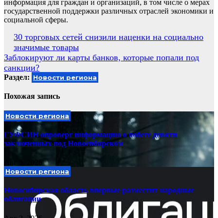
информация для граждан и организаций, в том числе о мерах
государственной поддержки различных отраслей экономики и
социальной сферы.
Навигация
30 торговых сетей снизили наценки на социально
значимые товары
по
Заблокируют ли карты банков, которые попали под
записям
санкции?
Раздел:
Новости региона
Похожая запись
Новости региона
ГУФСИН опроверг информацию о побеге девяти
заключенных под Новосибирском
Авг 5, 2026
Новости региона
Новосибирская область впервые разместит народные
облигации