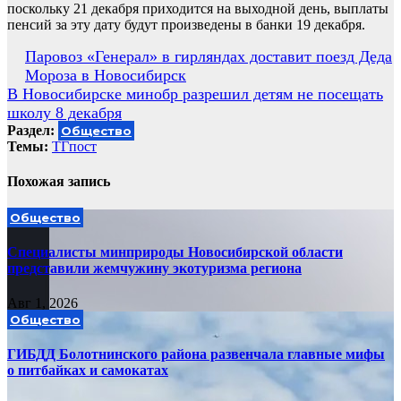
поскольку 21 декабря приходится на выходной день, выплаты
пенсий за эту дату будут произведены в банки 19 декабря.
Навигация
Паровоз «Генерал» в гирляндах доставит поезд Деда
Мороза в Новосибирск
по
В Новосибирске минобр разрешил детям не посещать
записям
школу 8 декабря
Раздел:
Общество
Темы:
ТГпост
Похожая запись
Общество
Специалисты минприроды Новосибирской области
представили жемчужину экотуризма региона
Авг 1, 2026
Общество
ГИБДД Болотнинского района развенчала главные мифы
о питбайках и самокатах