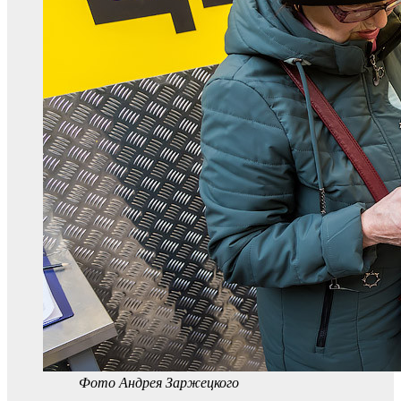
Фото Андрея Заржецкого