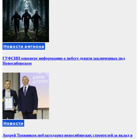
Новости региона
ГУФСИН опроверг информацию о побеге девяти заключенных под
Новосибирском
Новости
Андрей Травников поблагодарил новосибирских строителей за вклад в