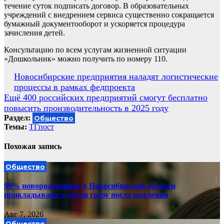
течение суток подписать договор. В образовательных
учреждений с внедрением сервиса существенно сокращается
бумажный документооборот и ускоряется процедура
зачисления детей.
Консультацию по всем услугам жизненной ситуации
«Дошкольник» можно получить по номеру 110.
Навигация
Новосибирские предприятия наладят логистические
процессы в рамках федпроекта
по
Ещё 400 российских предприятий смогут бесплатно
записям
повысить производительность в 2025 году
Раздел:
Общество
Темы:
ТГпост
Похожая запись
Общество
99% новорожденных в Новосибирской области
прикладывают к груди сразу после рождения
Авг 7, 2026
Общество