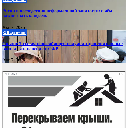
Риски и последствия неформальной занятости: о чём
важно знать каждому
Авг 7, 2026
Общество
Свыше 7 тысяч новосибирцев получили дополнительные
выплаты к пенсии от СФР
Авг 7, 2026
РЕКЛАМА