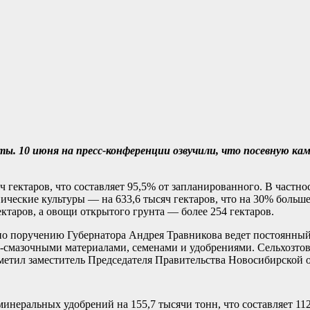
ы. 10 июня на пресс-конференции озвучили, что посевную ка
 гектаров, что составляет 95,5% от запланированного. В частно
ические культуры — на 633,6 тысяч гектаров, что на 30% больш
ектаров, а овощи открытого грунта — более 254 гектаров.
 по поручению Губернатора Андрея Травникова ведет постоянны
е‑смазочными материалами, семенами и удобрениями. Сельхозто
тметил заместитель Председателя Правительства Новосибирской 
минеральных удобрений на 155,7 тысячи тонн, что составляет 11