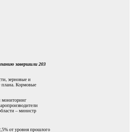
мпанию завершили 203
сти, зерновые и
е плана. Кормовые
й мониторинг
варопроизводители
области – министр
2,5% от уровня прошлого