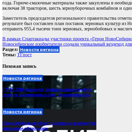
года. Горюче-смазочные материалы также закуплены в необход
включая 38 тракторов, шесть зерноуборочных комбайнов и оди
Заместитель председателя регионального правительства отмет
результате был составлен план поставок зерновых культур из Н
отправить 955,4 тысячи тонн зерновых, зернобобовых и маслич
Навигация
В рамках Спартакиады участники проекта «Герои НовоСибири
Новосибирские изобретатели создали уникальный вездеход дл
по
Раздел:
Новости региона
записям
Темы:
ТГпост
Похожая запись
Новости региона
ГУФСИН опроверг информацию о побеге
девяти заключенных под Новосибирском
Авг 5, 2026
Новости региона
Новосибирская область впервые разместит
народные облигации