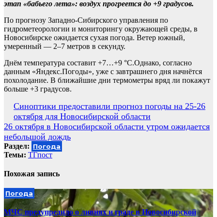
этап «бабьего лета»: воздух прогреется до +9 градусов.
По прогнозу Западно-Сибирского управления по
гидрометеорологии и мониторингу окружающей среды, в
Новосибирске ожидается сухая погода. Ветер южный,
умеренный — 2–7 метров в секунду.
Днём температура составит +7…+9 °C.Однако, согласно
данным «Яндекс.Погоды», уже с завтрашнего дня начнётся
похолодание. В ближайшие дни термометры вряд ли покажут
больше +3 градусов.
Навигация
Синоптики предоставили прогноз погоды на 25-26
октября для Новосибирской области
по
26 октября в Новосибирской области утром ожидается
записям
небольшой дождь
Раздел:
Погода
Темы:
ТГпост
Похожая запись
Погода
МЧС предупредило о ливнях и граде в Новосибирской