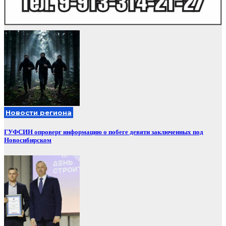
Новости региона
ГУФСИН опроверг информацию о побеге девяти заключенных под
Новосибирском