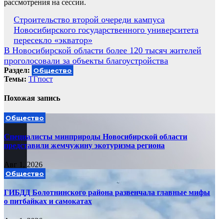
рассмотрения на сессии.
Навигация
Строительство второй очереди кампуса
Новосибирского государственного университета
по
пересекло «экватор»
записям
В Новосибирской области более 120 тысяч жителей
проголосовали за объекты благоустройства
Раздел:
Общество
Темы:
ТГпост
Похожая запись
Общество
Специалисты минприроды Новосибирской области
представили жемчужину экотуризма региона
Авг 1, 2026
Общество
ГИБДД Болотнинского района развенчала главные мифы
о питбайках и самокатах