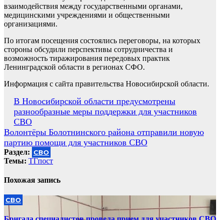
взаимодействия между государственными органами,
медицинскими учреждениями и общественными
организациями.
По итогам посещения состоялись переговоры, на которых
стороны обсудили перспективы сотрудничества и
возможность тиражирования передовых практик
Ленинградской области в регионах СФО.
Информация с сайта правительства Новосибирской области.
Навигация
В Новосибирской области предусмотрены
разнообразные меры поддержки для участников
по
СВО
записям
Волонтёры Болотнинского района отправили новую
партию помощи для участников СВО
Раздел:
СВО
Темы:
ТГпост
Похожая запись
СВО
Бригада специалистов провела прием для участников СВО