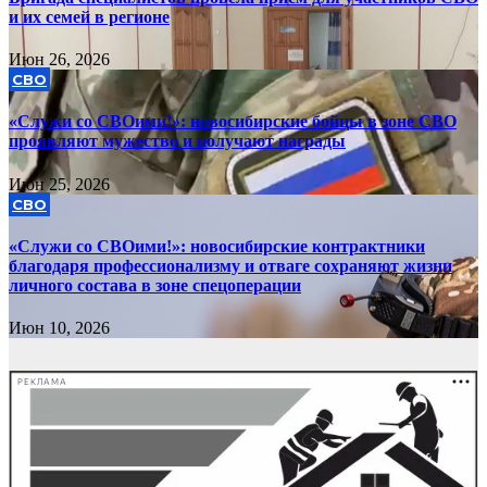
и их семей в регионе
Июн 26, 2026
СВО
«Служи со СВОими!»: новосибирские бойцы в зоне СВО
проявляют мужество и получают награды
Июн 25, 2026
СВО
«Служи со СВОими!»: новосибирские контрактники
благодаря профессионализму и отваге сохраняют жизни
личного состава в зоне спецоперации
Июн 10, 2026
РЕКЛАМА