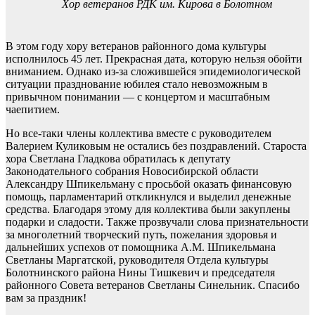
Хор ветеранов РДК им. Кирова в Болотном
В этом году хору ветеранов районного дома культуры
исполнилось 45 лет. Прекрасная дата, которую нельзя обойти
вниманием. Однако из-за сложившейся эпидемиологической
ситуации празднование юбилея стало невозможным в
привычном понимании — с концертом и масштабным
чаепитием.
Но все-таки члены коллектива вместе с руководителем
Валерием Куликовым не остались без поздравлений. Староста
хора Светлана Гладкова обратилась к депутату
Законодательного собрания Новосибирской области
Александру Шпикельману с просьбой оказать финансовую
помощь, парламентарий откликнулся и выделил денежные
средства. Благодаря этому для коллектива были закуплены
подарки и сладости. Также прозвучали слова признательности
за многолетний творческий путь, пожелания здоровья и
дальнейших успехов от помощника А.М. Шпикельмана
Светланы Маргатской, руководителя Отдела культуры
Болотнинского района Нины Тишкевич и председателя
районного Совета ветеранов Светланы Синельник. Спасибо
вам за праздник!