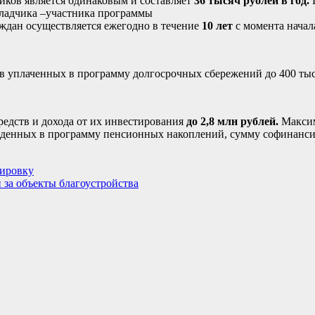
иков является одинаковым и составляет
36 тысяч рублей в год.
кладчика –участника программы
ждан осуществляется ежегодно в течение
10 лет
с момента начал
 уплаченных в программу долгосрочных сбережений до 400 тыс.
редств и дохода от их инвестирования
до 2,8 млн рублей.
Максим
еденных в программу пенсионных накоплений, сумму софинансир
нировку
 за объекты благоустройства