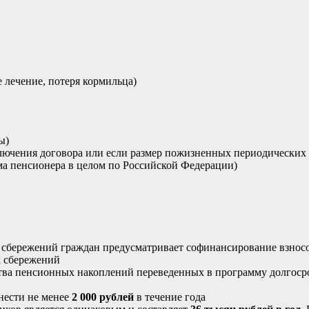
 лечение, потеря кормильца)
ы)
ключения договора или если размер пожизненных периодических 
а пенсионера в целом по Российской Федерации)
 сбережений граждан предусматривает софинансирование взносо
х сбережений
дства пенсионных накоплений переведенных в программу долгос
нести не менее
2 000 рублей
в течение года