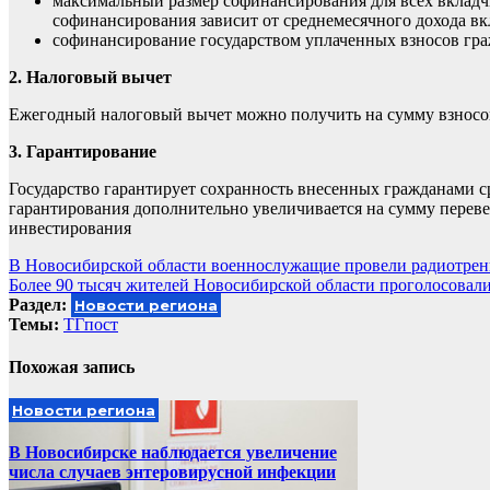
максимальный размер софинансирования для всех вкладч
софинансирования зависит от среднемесячного дохода в
cофинансирование государством уплаченных взносов гра
2. Налоговый вычет
Ежегодный налоговый вычет можно получить на сумму взносов
3. Гарантирование
Государство гарантирует сохранность внесенных гражданами с
гарантирования дополнительно увеличивается на сумму перев
инвестирования
Навигация
В Новосибирской области военнослужащие провели радиотре
Более 90 тысяч жителей Новосибирской области проголосовали
по
Раздел:
Новости региона
записям
Темы:
ТГпост
Похожая запись
Новости региона
В Новосибирске наблюдается увеличение
числа случаев энтеровирусной инфекции