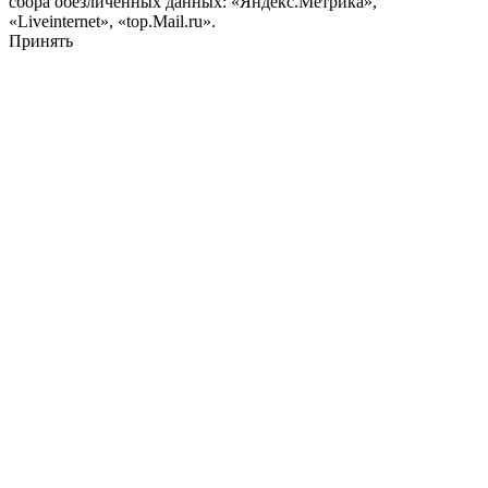
сбора обезличенных данных: «Яндекс.Метрика»,
«Liveinternet», «top.Mail.ru».
Принять