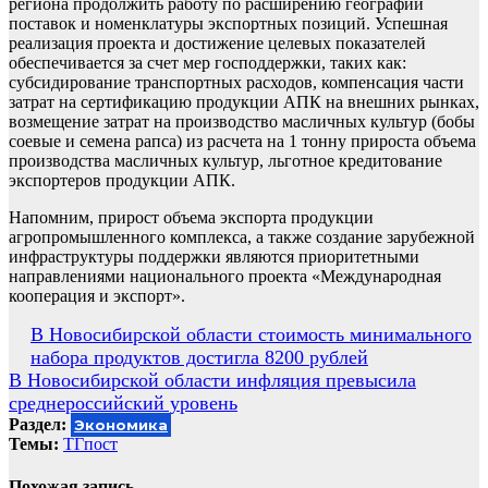
региона продолжить работу по расширению географии
поставок и номенклатуры экспортных позиций. Успешная
реализация проекта и достижение целевых показателей
обеспечивается за счет мер господдержки, таких как:
субсидирование транспортных расходов, компенсация части
затрат на сертификацию продукции АПК на внешних рынках,
возмещение затрат на производство масличных культур (бобы
соевые и семена рапса) из расчета на 1 тонну прироста объема
производства масличных культур, льготное кредитование
экспортеров продукции АПК.
Напомним, прирост объема экспорта продукции
агропромышленного комплекса, а также создание зарубежной
инфраструктуры поддержки являются приоритетными
направлениями национального проекта «Международная
кооперация и экспорт».
Навигация
В Новосибирской области стоимость минимального
набора продуктов достигла 8200 рублей
по
В Новосибирской области инфляция превысила
записям
среднероссийский уровень
Раздел:
Экономика
Темы:
ТГпост
Похожая запись