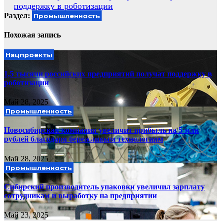
поддержку в роботизации
по
Раздел:
Промышленность
записям
Похожая запись
Нацпроекты
1,5 тысячи российских предприятий получат поддержку в
роботизации
Май 28, 2025
Промышленность
Новосибирская компания увеличит прибыль на 5 млн
рублей благодаря бережливым технологиям
Май 28, 2025
Промышленность
Сибирский производитель упаковки увеличил зарплату
сотрудникам и выработку на предприятии
Май 23, 2025