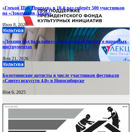
«Глеков Шоу Прорыв» в 10-й раз соберёт 500 участников
на «Локомотив Арене»
Июн 8, 2026
Культура
«Лекции под балалайку»: уникальный проект о народных
инструментах
Янв 21, 2026
Культура
Болотнинские артисты в числе участников фестиваля
«Синтез искусств 4.0» в Новосибирске
Ноя 6, 2025
РЕКЛАМА