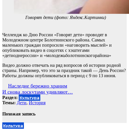
Говорят дети (фото: Яндекс.Картинки)
Челлендж ко Дню России «Говорят дети» проводят в
Молодежном центре Болотнинского района. Самых
маленьких граждан попросили «наговорить мыслей» и
опубликовать видео в соцсетях с хэштегами
«детиоднероссии» и «молодежьболотнинскогорайона»
Видео должно отвечать на ряд вопросов об истории родной
страны. Например, что это за праздник такой — День России?
Работы должны опубликоваться в период с 9 по 13 июня.
Навигация
Наследие бережно храним
И снова лоскутами удивляют…
по
Раздел:
Культура
записям
Темы:
Дети
,
История
Похожая запись
Культура