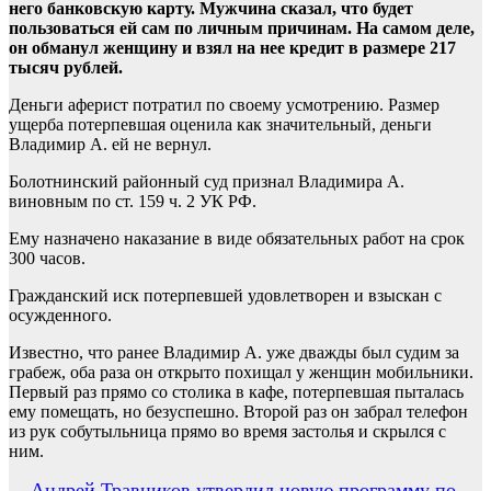
него банковскую карту. Мужчина сказал, что будет
пользоваться ей сам по личным причинам. На самом деле,
он обманул женщину и взял на нее кредит в размере 217
тысяч рублей.
Деньги аферист потратил по своему усмотрению. Размер
ущерба потерпевшая оценила как значительный, деньги
Владимир А. ей не вернул.
Болотнинский районный суд признал Владимира А.
виновным по ст. 159 ч. 2 УК РФ.
Ему назначено наказание в виде обязательных работ на срок
300 часов.
Гражданский иск потерпевшей удовлетворен и взыскан с
осужденного.
Известно, что ранее Владимир А. уже дважды был судим за
грабеж, оба раза он открыто похищал у женщин мобильники.
Первый раз прямо со столика в кафе, потерпевшая пыталась
ему помещать, но безуспешно. Второй раз он забрал телефон
из рук собутыльница прямо во время застолья и скрылся с
ним.
Андрей Травников утвердил новую программу по