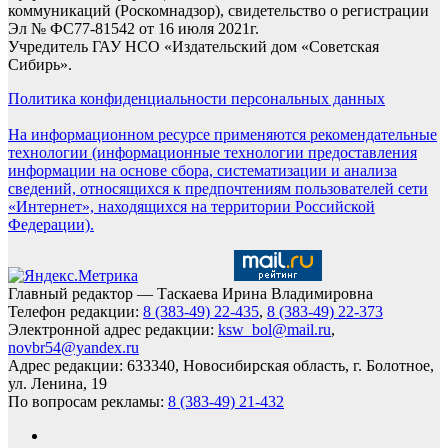
коммуникаций (Роскомнадзор), свидетельство о регистрации
Эл № ФС77-81542 от 16 июля 2021г.
Учредитель ГАУ НСО «Издательский дом «Советская
Сибирь».
Политика конфиденциальности персональных данных
На информационном ресурсе применяются рекомендательные
технологии (информационные технологии предоставления
информации на основе сбора, систематизации и анализа
сведений, относящихся к предпочтениям пользователей сети
«Интернет», находящихся на территории Российской
Федерации).
Главный редактор — Таскаева Ирина Владимировна
Телефон редакции:
8 (383-49) 22-435
,
8 (383-49) 22-373
Электронной адрес редакции:
ksw_bol@mail.ru
,
novbr54@yandex.ru
Адрес редакции: 633340, Новосибирская область, г. Болотное,
ул. Ленина, 19
По вопросам рекламы:
8 (383-49) 21-432