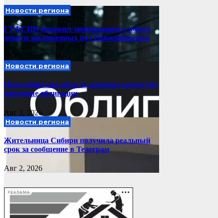
Новости региона
ГУФСИН опроверг информацию о побеге
девяти заключенных под Новосибирском
Авг 5, 2026
Новости региона
Новосибирская область впервые разместит
народные облигации
Авг 3, 2026
Новости региона
Жительница Сибири получила реальный
срок за сообщение в Телеграм
Авг 2, 2026
РЕКЛАМА