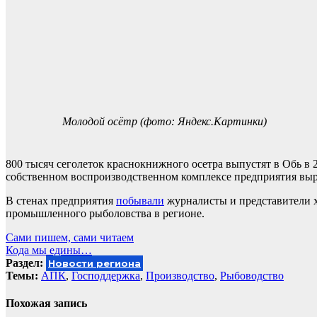
Молодой осётр (фото: Яндекс.Картинки)
800 тысяч сеголеток краснокнижного осетра выпустят в Обь в 
собственном воспроизводственном комплексе предприятия выра
В стенах предприятия
побывали
журналисты и представители х
промышленного рыболовства в регионе.
Навигация
Сами пишем, сами читаем
Кода мы едины…
по
Раздел:
Новости региона
записям
Темы:
АПК
,
Господдержка
,
Производство
,
Рыбоводство
Похожая запись