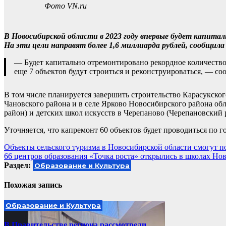
Фото VN.ru
В Новосибирской области в 2023 году впервые будет капита
На эти цели направят более 1,6 миллиарда рублей, сообщила
— Будет капитально отремонтировано рекордное количество 
еще 7 объектов будут строиться и реконструироваться, — со
В том числе планируется завершить строительство Карасукског
Чановского района и в селе Ярково Новосибирского района обл
район) и детских школ искусств в Черепаново (Черепановский
Уточняется, что капремонт 60 объектов будет проводиться по 
Навигация
Объекты сельского туризма в Новосибирской области смогут 
66 центров образования «Точка роста» открылись в школах Но
по
Раздел:
Образование и Культура
записям
Похожая запись
Образование и Культура
В Правительстве региона рассмотрели