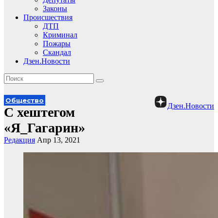
Законы
Происшествия
ДТП
Криминал
Пожары
Скандал
Дзен.Новости
Общество
Дзен.Новости
С хештегом
«Я_Гагарин»
Редакция
Апр 13, 2021