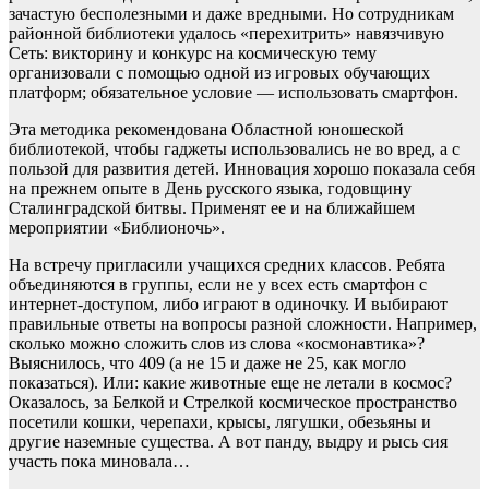
зачастую бесполезными и даже вредными. Но сотрудникам
районной библиотеки удалось «перехитрить» навязчивую
Сеть: викторину и конкурс на космическую тему
организовали с помощью одной из игровых обучающих
платформ; обязательное условие — использовать смартфон.
Эта методика рекомендована Областной юношеской
библиотекой, чтобы гаджеты использовались не во вред, а с
пользой для развития детей. Инновация хорошо показала себя
на прежнем опыте в День русского языка, годовщину
Сталинградской битвы. Применят ее и на ближайшем
мероприятии «Библионочь».
На встречу пригласили учащихся средних классов. Ребята
объединяются в группы, если не у всех есть смартфон с
интернет-доступом, либо играют в одиночку. И выбирают
правильные ответы на вопросы разной сложности. Например,
сколько можно сложить слов из слова «космонавтика»?
Выяснилось, что 409 (а не 15 и даже не 25, как могло
показаться). Или: какие животные еще не летали в космос?
Оказалось, за Белкой и Стрелкой космическое пространство
посетили кошки, черепахи, крысы, лягушки, обезьяны и
другие наземные существа. А вот панду, выдру и рысь сия
участь пока миновала…