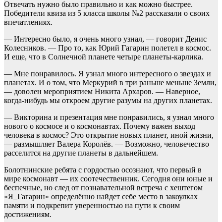
Отвечать нужно было правильно и как можно быстрее.
Победители квиза из 5 класса школы №2 рассказали о своих
впечатлениях.
— Интересно было, я очень много узнал, — говорит Денис
Колесников. — Про то, как Юрий Гагарин полетел в космос.
И еще, что в Солнечной планете четыре планеты-карлика.
— Мне понравилось. Я узнал много интересного о звездах и
планетах. И о том, что Меркурий в три раньше меньше Земли,
— доволен мероприятием Никита Архаров. — Наверное,
когда-нибудь мы откроем другие разумы на других планетах.
— Викторина и презентация мне понравились, я узнал много
нового о космосе и о космонавтах. Почему важен выход
человека в космос? Это открытие новых планет, иной жизни,
— размышляет Валера Королёв. — Возможно, человечество
расселится на другие планеты в дальнейшем.
Болотнинские ребята с гордостью осознают, что первый в
мире космонавт — их соотечественник. Сегодня они юные и
беспечные, но след от познавательной встреча с хештегом
«Я_Гагарин» определённо найдет себе место в закоулках
памяти и подкрепит уверенностью на пути к своим
достижениям.