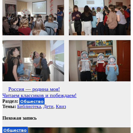
Навигация
Россия — родина моя!
Читаем классиков и побеждаем!
по
Раздел:
Общество
записям
Темы:
Библиотека
,
Дети
,
Квиз
Похожая запись
Общество