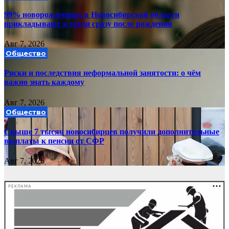
99% новорожденных в Новосибирской области
прикладывают к груди сразу после рождения
Авг 7, 2026
Общество
Риски и последствия неформальной занятости: о чём
важно знать каждому
Авг 7, 2026
Общество
Свыше 7 тысяч новосибирцев получили дополнительные
выплаты к пенсии от СФР
Авг 7, 2026
РЕКЛАМА