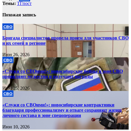
Темы:
ТГпост
Похожая запись
СВО
Бригада специалистов провела прием для участников СВО
и их семей в регионе
Июн 26, 2026
СВО
«Служи со СВОими!»: новосибирские бойцы в зоне СВО
проявляют мужество и получают награды
Июн 25, 2026
СВО
«Служи со СВОими!»: новосибирские контрактники
благодаря профессионализму и отваге сохраняют жизни
личного состава в зоне спецоперации
Июн 10, 2026