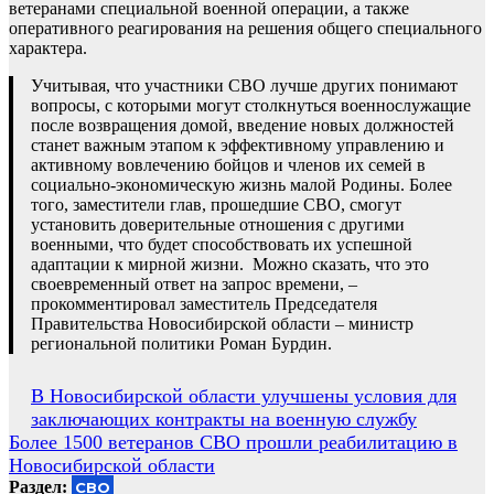
ветеранами специальной военной операции, а также
оперативного реагирования на решения общего специального
характера.
Учитывая, что участники СВО лучше других понимают
вопросы, с которыми могут столкнуться военнослужащие
после возвращения домой, введение новых должностей
станет важным этапом к эффективному управлению и
активному вовлечению бойцов и членов их семей в
социально-экономическую жизнь малой Родины. Более
того, заместители глав, прошедшие СВО, смогут
установить доверительные отношения с другими
военными, что будет способствовать их успешной
адаптации к мирной жизни. Можно сказать, что это
своевременный ответ на запрос времени, –
прокомментировал заместитель Председателя
Правительства Новосибирской области – министр
региональной политики Роман Бурдин.
Навигация
В Новосибирской области улучшены условия для
заключающих контракты на военную службу
по
Более 1500 ветеранов СВО прошли реабилитацию в
записям
Новосибирской области
Раздел:
СВО