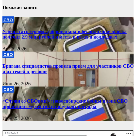
Похожая запись
СВО
Успей стать героем: добровольцы в беспилотные войска
получат 2,9 млн рублей и места в вузах и колледжах
Авг 7, 2026
СВО
Бригада специалистов провела прием для участников СВО
и их семей в регионе
Июн 26, 2026
СВО
«Служи со СВОими!»: новосибирские бойцы в зоне СВО
проявляют мужество и получают награды
Июн 25, 2026
РЕКЛАМА