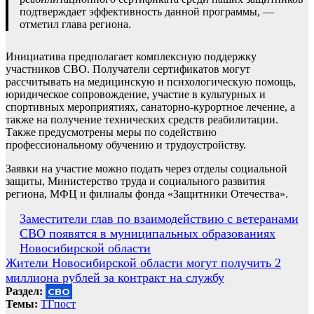
подтверждает эффективность данной программы, —
отметил глава региона.
Инициатива предполагает комплексную поддержку
участников СВО. Получатели сертификатов могут
рассчитывать на медицинскую и психологическую помощь,
юридическое сопровождение, участие в культурных и
спортивных мероприятиях, санаторно-курортное лечение, а
также на получение технических средств реабилитации.
Также предусмотрены меры по содействию
профессиональному обучению и трудоустройству.
Заявки на участие можно подать через отделы социальной
защиты, Министерство труда и социального развития
региона, МФЦ и филиалы фонда «Защитники Отечества».
Навигация
Заместители глав по взаимодействию с ветеранами
СВО появятся в муниципальных образованиях
по
Новосибирской области
записям
Жители Новосибирской области могут получить 2
миллиона рублей за контракт на службу
Раздел:
СВО
Темы:
ТГпост