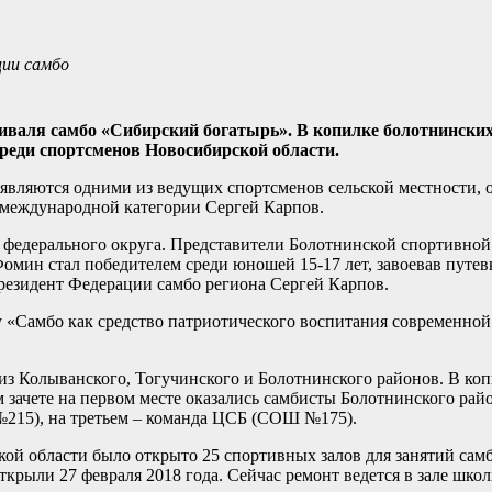
ции самбо
иваля самбо «Сибирский богатырь». В копилке болотнинских
среди спортсменов Новосибирской области.
являются одними из ведущих спортсменов сельской местности, 
 международной категории Сергей Карпов.
о федерального округа. Представители Болотнинской спортивно
Фомин стал победителем среди юношей 15-17 лет, завоевав путев
езидент Федерации самбо региона Сергей Карпов.
му «Самбо как средство патриотического воспитания современно
т из Колыванского, Тогучинского и Болотнинского районов. В к
ом зачете на первом месте оказались самбисты Болотнинского р
№215), на третьем – команда ЦСБ (СОШ №175).
ой области было открыто 25 спортивных залов для занятий самбо
ткрыли 27 февраля 2018 года. Сейчас ремонт ведется в зале шко