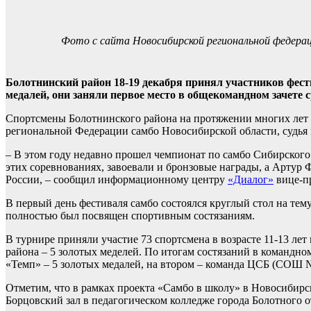
Фото с сайта Новосибирской региональной федера
Болотнинский район 18-19 декабря принял участников фест
медалей, они заняли первое место в общекомандном зачете 
Спортсмены Болотнинского района на протяжении многих лет 
региональной Федерации самбо Новосибирской области, судья
– В этом году недавно прошел чемпионат по самбо Сибирског
этих соревнованиях, завоевали и бронзовые награды, а Артур 
России, – сообщил информационному центру
«Диалог»
вице-пр
В первый день фестиваля самбо состоялся круглый стол на те
полностью был посвящен спортивным состязаниям.
В турнире приняли участие 73 спортсмена в возрасте 11-13 ле
района – 5 золотых меделей. По итогам состязаний в командн
«Темп» – 5 золотых медалей, на втором – команда ЦСБ (СОШ 
Отметим, что в рамках проекта «Самбо в школу» в Новосибирск
Борцовский зал в педагогическом колледже города Болотного о