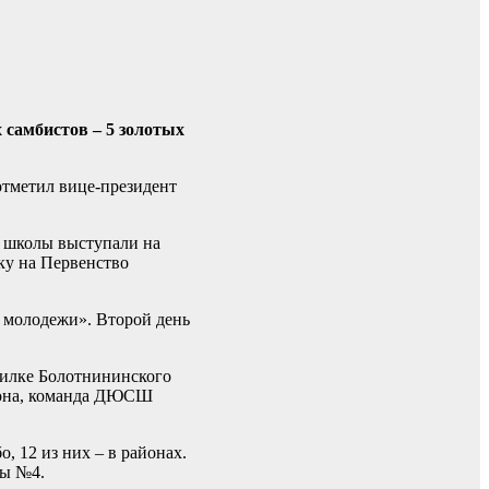
 самбистов – 5 золотых
отметил вице-президент
й школы выступали на
ку на Первенство
й молодежи». Второй день
опилке Болотнининского
айона, команда ДЮСШ
, 12 из них – в районах.
лы №4.