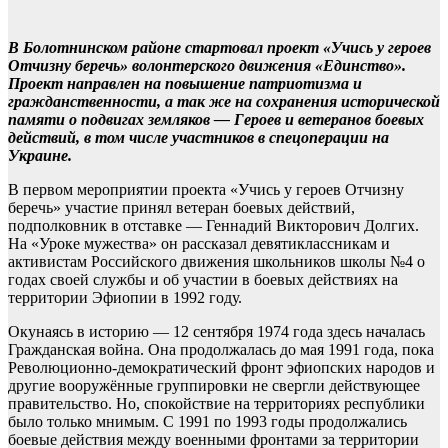
В Болотнинском районе стартовал проект «Учись у героев
Отчизну беречь» волонтерского движения «Единство».
Проект направлен на повышение патриотизма и
гражданственности, а так же на сохранения исторической
памяти о подвигах земляков — Героев и ветеранов боевых
действий, в том числе участников в спецоперации на
Украине.
В первом мероприятии проекта «Учись у героев Отчизну
беречь» участие принял ветеран боевых действий,
подполковник в отставке — Геннадий Викторович Долгих.
На «Уроке мужества» он рассказал девятиклассникам и
активистам Российского движения школьников школы №4 о
годах своей службы и об участии в боевых действиях на
территории Эфиопии в 1992 году.
Окунаясь в историю — 12 сентября 1974 года здесь началась
Гражданская война. Она продолжалась до мая 1991 года, пока
Революционно-демократический фронт эфиопских народов и
другие вооружённые группировки не свергли действующее
правительство. Но, спокойствие на территориях республики
было только мнимым. С 1991 по 1993 годы продолжались
боевые действия между военными фронтами за территории