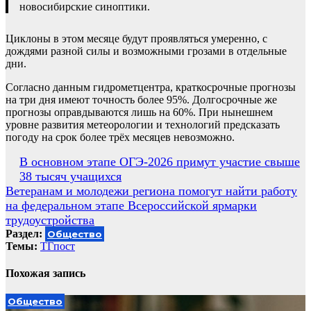
новосибирские синоптики.
Циклоны в этом месяце будут проявляться умеренно, с
дождями разной силы и возможными грозами в отдельные
дни.
Согласно данным гидрометцентра, краткосрочные прогнозы
на три дня имеют точность более 95%. Долгосрочные же
прогнозы оправдываются лишь на 60%. При нынешнем
уровне развития метеорологии и технологий предсказать
погоду на срок более трёх месяцев невозможно.
Навигация
В основном этапе ОГЭ-2026 примут участие свыше
38 тысяч учащихся
по
Ветеранам и молодежи региона помогут найти работу
записям
на федеральном этапе Всероссийской ярмарки
трудоустройства
Раздел:
Общество
Темы:
ТГпост
Похожая запись
Общество