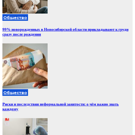
Общество
99% новорожденных в Новосибирской области прикладывают к груди
сразу после рождения
Общество
Риски и последствия неформальной занятости: о чём важно знать
каждому