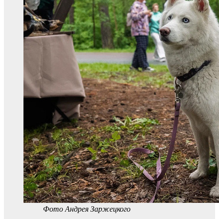
Фото Андрея Заржецкого