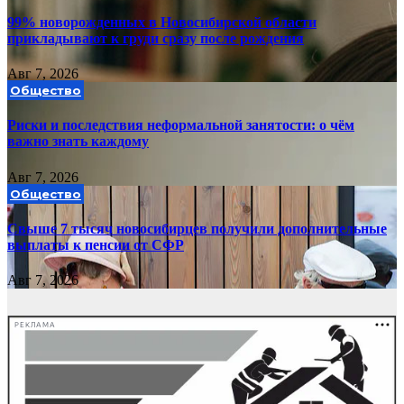
99% новорожденных в Новосибирской области
прикладывают к груди сразу после рождения
Авг 7, 2026
Общество
Риски и последствия неформальной занятости: о чём
важно знать каждому
Авг 7, 2026
Общество
Свыше 7 тысяч новосибирцев получили дополнительные
выплаты к пенсии от СФР
Авг 7, 2026
РЕКЛАМА