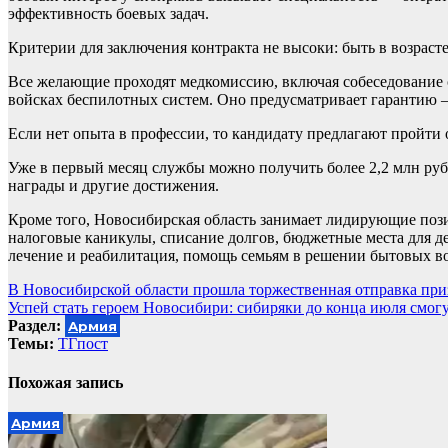
эффективность боевых задач.
Критерии для заключения контракта не высоки: быть в возрасте
Все желающие проходят медкомиссию, включая собеседование с
войсках беспилотных систем. Оно предусматривает гарантию 
Если нет опыта в профессии, то кандидату предлагают пройти
Уже в первый месяц службы можно получить более 2,2 млн рублей
награды и другие достижения.
Кроме того, Новосибирская область занимает лидирующие поз
налоговые каникулы, списание долгов, бюджетные места для дет
лечение и реабилитация, помощь семьям в решении бытовых в
Навигация
В Новосибирской области прошла торжественная отправка пр
Успей стать героем Новосибири: сибиряки до конца июля смо
по
Раздел:
Армия
записям
Темы:
ТГпост
Похожая запись
Армия