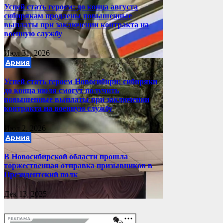
Успей стать героем: до конца августа
сибирякам продлены повышенные
выплаты при заключении контракта на
военную службу
Июл 31, 2026
Армия
Успей стать героем Новосибири: сибиряки
до конца июля смогут получить
повышенные выплаты при заключении
контракта на военную службу
Июл 2, 2026
Армия
В Новосибирской области прошла
торжественная отправка призывников в
Президентский полк
Дек 13, 2025
РЕКЛАМА