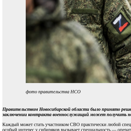
фото правительства НСО
Правительством Новосибирской области было принято реше
заключении контракта военнослужащий может получить но
Каждый может стать участником СВО практически любой спец
особый интерес у сибиряков вызывает специальность — опера