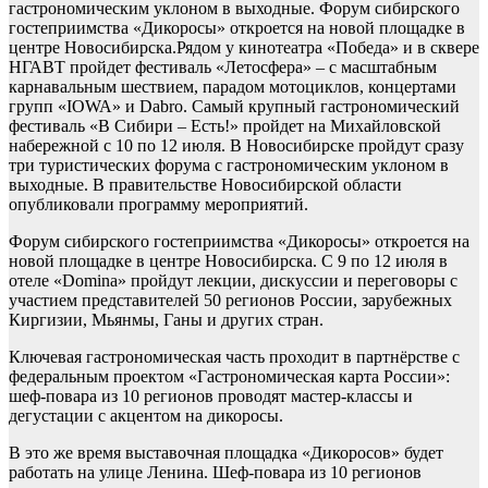
гастрономическим уклоном в выходные. Форум сибирского
гостеприимства «Дикоросы» откроется на новой площадке в
центре Новосибирска.Рядом у кинотеатра «Победа» и в сквере
НГАВТ пройдет фестиваль «Летосфера» – с масштабным
карнавальным шествием, парадом мотоциклов, концертами
групп «IOWA» и Dabro. Самый крупный гастрономический
фестиваль «В Сибири – Есть!» пройдет на Михайловской
набережной с 10 по 12 июля. В Новосибирске пройдут сразу
три туристических форума с гастрономическим уклоном в
выходные. В правительстве Новосибирской области
опубликовали программу мероприятий.
Форум сибирского гостеприимства «Дикоросы» откроется на
новой площадке в центре Новосибирска. С 9 по 12 июля в
отеле «Domina» пройдут лекции, дискуссии и переговоры с
участием представителей 50 регионов России, зарубежных
Киргизии, Мьянмы, Ганы и других стран.
Ключевая гастрономическая часть проходит в партнёрстве с
федеральным проектом «Гастрономическая карта России»:
шеф-повара из 10 регионов проводят мастер-классы и
дегустации с акцентом на дикоросы.
В это же время выставочная площадка «Дикоросов» будет
работать на улице Ленина. Шеф-повара из 10 регионов