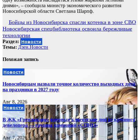
днями», – сообщила министр экономического развития
Новосибирской области Светлана Шарпф.
Навигация
Бойцы из Новосибирска спасли котенка в зоне СВО
Новосибирская спецбиблиотека освоила бережливые
по
технологии
записям
Раздел:
Новости
Темы:
Дзен.Новости
Похожая запись
Новости
Новосибирцам назвали точное количество выходных дней
на праздники в 2027 году
Авг 8, 2026
Новости
В ЖК «Гренландия» впервые клиентские дни от крупного
девелопера — группы компаний «СОЮЗ»
Авг 7, 2026