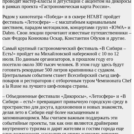
проводят мастер-классы и дегустации с акцентом на дикоросы
в рамках проекта «Гастрономическая карта России».
Рядом у кинотеатра «Победа» и в сквере НГАВТ пройдет
фестиваль «Летосфера» – с масштабным карнавальным
шествием, парадом мотоциклов, концертами групп «IOWA» и
Dabro. Свои лекции прочитают известные путешественники –
сын Федора Конюхова Оскар, Константин Обухов и другие.
Самый крупный гастрономический фестиваль «В Сибири –
Есть!» пройдет на Михайловской набережной с 10 по 12
июля. По данным организаторов, в прошлом году его
посетило около 300 тысяч человек. В этом году здесь будут
готовить рекордные 500 литров крапивника с судаком.
Центральным событием станет Всесибирский съезд шеф-
поваров и рестораторов с отборочным туром Чемпионата Chef
a la Russe на лучшего шеф-повара страны.
– Объединенные фестивали «Дикоросы», «Летосфера» и «В
Сибири – есть!» превращают привычную городскую среду в
пространство для досуга, вдохновения и новых знакомств,
делая лето в Сибири ещё более насыщенным и
запоминающимся. Мы считаем важным поддержать эти
событийные проекты, так как они являются драйверами
внутреннего туризма и дарят жителям и гостям города еще
одну возможность насладиться этими жаркими летними