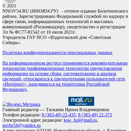
© 2021
NNOV54.RU (
ННОВ54.РУ)
- сетевое издание Болотнинского
района. Зарегистрировано Федеральной службой по надзору в
сфере связи, информационных технологий и массовых
коммуникаций (Роскомнадзор), свидетельство о регистрации
Эл № ФС77-81542 от 16 июля 2021г.
Учредитель ГАУ НСО «Издательский дом «Советская
Сибирь».
Политика конфиденциальности персональных данных
На информационном ресурсе применяются рекомендательные
технологии (информационные технологии предоставления
информации на основе сбора, систематизации и анализа
сведений, относящихся к предпочтениям пользователей сети
«Интернет», находящихся на территории Российской
Федерации).
Главный редактор — Таскаева Ирина Владимировна
Телефон редакции:
8 (383-49) 22-435
,
8 (383-49) 22-373
Электронной адрес редакции:
ksw_bol@mail.ru
,
novbr54@yandex.ru
Адрес редакции: 633340, Новосибирская область, г. Болотное,