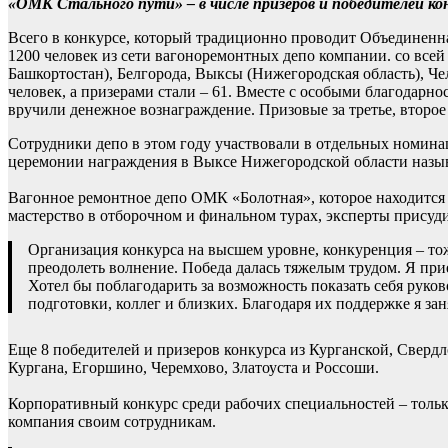
«ОМК Стального пути» – в числе призеров и победителей кон
Всего в конкурсе, который традиционно проводит Объединенная
1200 человек из сети вагоноремонтных депо компании. со всей
Башкортостан), Белгорода, Выксы (Нижегородская область), Че
человек, а призерами стали – 61. Вместе с особыми благодарн
вручили денежное вознаграждение. Призовые за третье, второе 
Сотрудники депо в этом году участвовали в отдельных номина
церемонии награждения в Выксе Нижегородской области назыв
Вагонное ремонтное депо ОМК «Болотная», которое находится 
мастерство в отборочном и финальном турах, эксперты прису
Организация конкурса на высшем уровне, конкуренция – тож
преодолеть волнение. Победа далась тяжелым трудом. Я при
Хотел бы поблагодарить за возможность показать себя руков
подготовки, коллег и близких. Благодаря их поддержке я зан
Еще 8 победителей и призеров конкурса из Курганской, Свердл
Кургана, Егоршино, Черемхово, Златоуста и Россоши.
Корпоративный конкурс среди рабочих специальностей – только
компания своим сотрудникам.