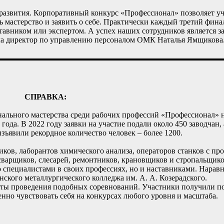
развития. Корпоративный конкурс «Профессионал» позволяет уч
ь мастерство и заявить о себе. Практически каждый третий фин
ставником или экспертом. А успех наших сотрудников является з
ала директор по управлению персоналом ОМК Наталья Ямщикова
СПРАВКА:
льного мастерства среди рабочих профессий «Профессионал» н
ода. В 2022 году заявки на участие подали около 450 заводчан, 
изъявили рекордное количество человек – более 1200.
иков, лаборантов химического анализа, операторов станков с п
осварщиков, слесарей, ремонтников, крановщиков и стропальщико
ко специалистами в своих профессиях, но и наставниками. Нара
ского металлургического колледжа им. А. А. Козерадского.
ты проведения подобных соревнований. Участники получили по
нно чувствовать себя на конкурсах любого уровня и масштаба.