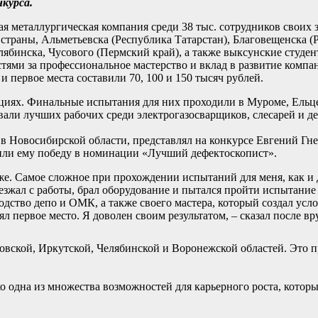
курса.
 металлургическая компания среди 38 тыс. сотрудников своих з
 страны, Альметьевска (Республика Татарстан), Благовещенска (
лябинска, Чусового (Пермский край), а также выксунские студе
остями за профессиональное мастерство и вклад в развитие компа
и первое места составили 70, 100 и 150 тысяч рублей.
циях. Финальные испытания для них проходили в Муроме, Ельце
али лучших рабочих среди электрогазосварщиков, слесарей и д
в Новосибирской области, представлял на конкурсе Евгений Гне
дили ему победу в номинации «Лучший дефектоскопист».
е. Самое сложное при прохождении испытаний для меня, как и 
езжал с работы, брал оборудование и пытался пройти испытание 
одство депо и ОМК, а также своего мастера, который создал усл
ял первое место. Я доволен своим результатом, – сказал после в
овской, Иркутской, Челябинской и Воронежской областей. Это п
 одна из множества возможностей для карьерного роста, которы