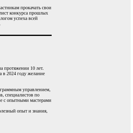
астникам прокачать свои
алист конкурса прошлых
алогом успеха всей
.
а протяжении 10 лет.
а в 2024 году желание
рограммным управлением,
в, специалистов по
вне с опытными мастерами
лезный опыт и знания,