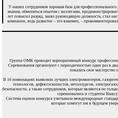
У наших сотрудников хорошая база для профессионального 
знания, обменяться опытом с коллегами, продемонстрироват
лет повысил разряд, занял руководящую должность, стал на
компании, ведь развитие – это взаимно, – прокомментиров
Группа ОМК проводит корпоративный конкурс профессиона
Соревнования организуют с периодичностью один раз в два г
показать свое мастерство 
В 16 номинациях выявляли лучших электромонтеров, газорезч
технологов, дефектоскопистов, металлургов, электрогаз
безопасности, а также сотрудников, которые являются не толь
соревновались и студенты Выксун
Система оценок конкурса учитывала международные стандар
которые помогут им в будущем увере