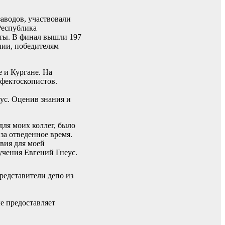
аводов, участвовали
Республика
нты. В финал вышли 197
нии, победителям
 и Кургане. На
ефектоскопистов.
ус. Оценив знания и
для моих коллег, было
за отведенное время.
овия для моей
ручения Евгений Гнеус.
редставители депо из
е предоставляет