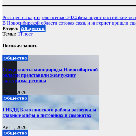
Навигация
Рост цен на картофель осенью-2024 фиксируют российские эк
В Новосибирской области сотовая связь и интернет пришли еще
по
Раздел:
Общество
записям
Темы:
ТГпост
Похожая запись
Общество
Специалисты минприроды Новосибирской
области представили жемчужину
экотуризма региона
Авг 1, 2026
Общество
ГИБДД Болотнинского района развенчала
главные мифы о питбайках и самокатах
Авг 1, 2026
Общество